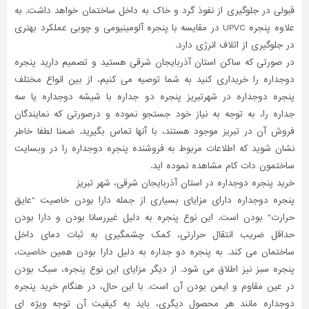
قبولی در جلوگیری از نفوذ گرد و خاک به داخل ساختمان خواهد داشت. به
علاوه پنجره UPVC در مقایسه با پنجره آلومینیومی و چوبی عملکرد بهتری
در جلوگیری از اتلاف انرژی دارد.
در صورتی که ساکن استان آذربایجان شرقی هستید و تصمیم دارید پنجره
دوجداره را خریداری کنید به شما توصیه می کنیم، از بین انواع مختلف
پنجره دوجداره در شهرتبریز پنجره دو جداره با شیشه دوجداره یا سه
جداره را، به توجه به نیاز خود جستجو نموده و درصورتی که نمایندگان
فروش آن در تبریز موجود هستند، با آنها تماس بگیرید. ضمنا لطفا خاطر
نشان شوید که اطلاعات مربوط به فروشنده پنجره دوجداره را در وبسایت
ساختمون دات کام مشاهده نموده اید.
خرید پنجره دوجداره در استان آذربایجان شرقی، شهر تبریز
پنجره دوجداره دارای مزایای بسیاری از جمله دارا بودن خاصیت "عایق
حرارت" بودن است. این نوع پنجره به دلیل غیررسانا بودن و دارا بودن
حداقل ضریب انتقال حرارتی، کمک چشمگیری به ثبات دمای داخل
ساختمان می کند. به پنجره دو جداره به دلیل دارا بودن همین خاصیت،
پنجره سبز نیز اطلاق می شود. از دیگر مزایای این نوع پنجره، سبک بودن
در عین مقاوم و ایمن بودن آن است. با این حال، در هنگام خرید پنجره
دوجداره مانند هر محصول دیگری، باید به کیفیت آن توجه ویژه ای