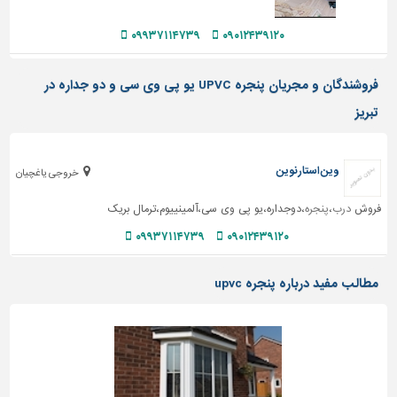
دیوارپوش،
کفپوش
۰۹۹۳۷۱۱۴۷۳۹
۰۹۰۱۲۴۳۹۱۲۰
و
سنگ
فروشندگان و مجریان پنجره UPVC یو پی وی سی و دو جداره در
سرویس
تبریز
بهداشتی
ابزار،یراق
و
وین استارنوین
خروجی یاغچیان
ماشین
آلات
فروش
درب
،
پنجره
،دوجداره،یو پی وی سی،آلمینییوم،ترمال بریک
برقی،روشنایی،ایمنی
۰۹۹۳۷۱۱۴۷۳۹
۰۹۰۱۲۴۳۹۱۲۰
محوطه
مطالب مفید درباره پنجره upvc
سازی
و
نما
ساخت
و
ساز