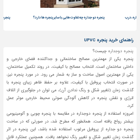
تاسیسات
ساختمان
داره، درب
پنجره دو جداره چه تفاوت هایی با سایر پنجره ها دارد؟
پنجره دو
شهرسازی،
ترافیک
راهنمای خرید پنجره UPVC
و
سازه
پنجره دوجداره
چیست؟
پنجره یکی از مهمترین مصالح ساختمانی و جداکننده فضای خارجی و
سایر
داخلی ساختمان است. انتخاب مصالح با کیفیت، در روند تکمیل ساختمان،
یکی از مهمترین اصول ساخت و ساز به شمار می رود. در مورد پنجره نیز،
در صورت انتخاب پروفیل با کیفیت، علاوه بر حفظ ظاهر زیبای پنجره با
گذشت زمان (تغییر شکل و رنگ ندادن آن)، می توان در جلوگیری از اتلاف
انرژی و نقش پنجره در کاهش آلودگی صوتی محیط خارجی موثر عمل
کرد.
امروزه استفاده از پنجره دوجداره در مقایسه با پنجره چوبی و آلومینیومی
بیشتر رواج یافته است. همانطور که مطرح شد، در صورتی که در ساخت
پنجره دو جداره از پروفیل مرغوب استفاده شده باشد، این پنجره در اثر
گذشت زمان تغییر شکل و تغییر رنگ نخواهد یافت. همچنین عملکرد قابل