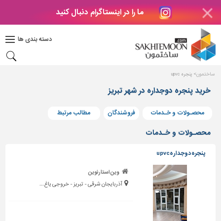
ما را در اینستاگرام دنبال کنید
دکوراسیون
داخلی
دسته بندی ها
بتن
و
فراورده
ساختمون
پنجره upvc
های
بتنی
خرید پنجره دوجداره در شهر تبریز
درب
محصـولات و خـدمات
فروشندگان
مطالب مرتبط
و
پنجره
محصـولات و خـدمات
مصالح
پنجره دوجدارهupvc
ساختمانی
وین استارنوین
پله،
آذربایجان شرقی - تبریز - خروجی یاغ...
نرده
و
حفاظ