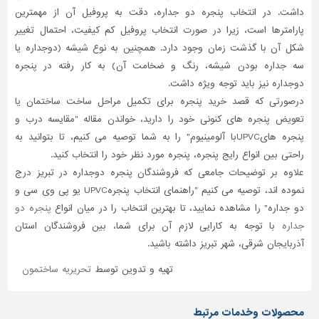
داشت. در انتخاب پنجره دو جداره، دقت به پروفیل آن از مهمترین
پارامترها است، زیرا در صورت انتخاب پروفیل کم کیفیت، احتمال تغییر
شکل آن با گذشت زمان وجود دارد. همچنین به نوع شیشه (دوجداره یا
سه جداره بودن شیشه، رنگ و ضخامت آن) به کار رفته در پنجره
دوجداره نیز باید توجه ویژه داشت.
درصورتی که قصد خرید پنجره برای تکمیل مراحل ساخت ساختمان یا
تعویض پنجره های کنونی خود را دارید، خواندن مقاله "مقایسه درب و
پنجره هایUPVCبا آلومینیوم" را به شما توصیه می کنیم، تا بتوانید به
راحتی بین انواع رایج پنجره، پنجره مورد نظر خود را انتخاب کنید.
علاوه بر توضیحات جامعی که فروشندگان پنجره دوجداره در تبریز درج
نموده اند، توصیه می کنیم "راهنمای انتخاب پنجرهUPVC یو پی وی سی و
دو جداره" را مشاهده نمایید، تا بهترین انتخاب را در میان انواع
پنجره دو
جداره
با توجه به کارایی لازم آن برای شما، بین فروشندگان استان
آذربایجان شرقی، شهر تبریز داشته باشید.
تهیه و تدوین توسط
تحریریه ساختمون
محصولات وخدمات مرتبط