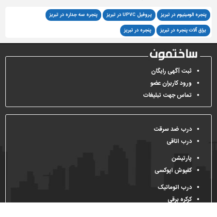
پنجره الومینیوم در تبریز
پروفیل UPVC در تبریز
پنجره سه جداره در تبریز
یراق آلات پنجره در تبریز
پنجره در تبریز
ثبت آگهی رایگان
ورود کاربران عضو
تماس جهت تبلیغات
درب ضد سرقت
درب اتاقی
پارتیشن
کفپوش اپوکسی
درب اتوماتیک
کرکره برقی