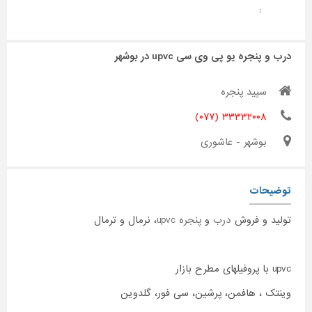
:
درب و پنجره یو پی وی سی upvc در بوشهر
سپید پنجره
۳۳۳۳۲۰۰۸ (۰۷۷)
بوشهر - عاشوری
توضیحات
تولید و فروش
درب
و
پنجره upvc
، نرمال و ترمال
upvc با پروفیلهای مطرح بازار
وینتک ، هافمن، پرشین، سی فور، گلدوین