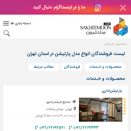
ما را در اینستاگرام دنبال کنید
دکوراسیون
داخلی
دسته بندی ها
بتن
و
فراورده
ساختمون
پارتیشن
های
بتنی
لیست فروشندگان انواع مدل پارتیشن در استان تهران
درب
محصـولات و خـدمات
فروشندگان
مطالب مرتبط
و
پنجره
محصـولات و خـدمات
مصالح
پارتیشن اداری
ساختمانی
صنایع شیشه رادمهر
پله،
تهران - میدان رسالت
نرده
و
از ۳,۰۰۰,۰۰۰ تا ۴,۵۰۰,۰۰۰ تومان
حفاظ
۷۷۰۹۲۵۷۱ (۰۲۱)
۷۷۱۹۲۴۴۳ (۰۲۱)