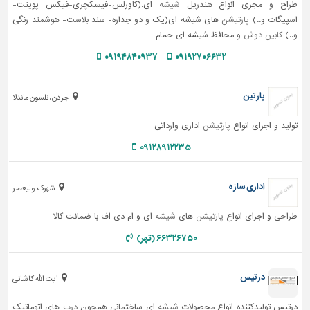
طراح و مجری انواع هندریل
شیشه
ای.(کاورلس-فیسکچری-فیکس پوینت-
اسپیگات و..)
پارتیشن
های شیشه ای(یک و دو جداره- سند بلاست- هوشمند رنگی
و..)
کابین دوش
و محافظ شیشه ای حمام
۰۹۱۹۴۸۴۰۹۳۷
۰۹۱۹۲۷۰۶۶۳۲
پارتین
جردن، نلسون ماندلا
تولید و اجرای انواع
پارتیشن
اداری وارداتی
۰۹۱۲۸۹۱۲۲۳۵
اداری سازه
شهرک ولیعصر
طراحی و اجرای انواع
پارتیشن
های
شیشه
ای و ام دی اف با ضمانت کالا
۶۶۳۲۶۷۵۰ (تهر)
درتیس
ایت الله کاشانی
درتیس تولیدکننده انواع محصولات
شیشه
ای ساختمانی همچون
درب
های اتوماتیک