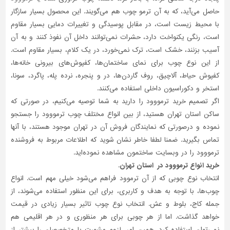
حاصل می‌آید، که به آن ترمو چوب هم می‌گویند. این محصول بسیار سازگار
با محیط زیست است، در مقابل پوسیدگی و تغییرات دمایی بسیار مقاوم
است، رنگی یکنواخت دارد، حشرات نمی‌توانند داخل آن نفوذ کنند و به آن
آسیب بزنند، خشک است، ترک نمی‌خورد، در یک کلام، بسیار مقاوم است.
از این نوع چوب برای نمای ساختمان‌ها، کفپوش‌های بیرونی خانه‌ها،
کفپوش حیاط، آلاچیق، روف گاردن‌ها، در و پنجره، نرده پله، پاگرد، سونا،
استخر و دکوراسیون داخلی استفاده می‌کنند.
اگر تصمیم خرید ترمووود را دارید به شما توصیه می‌کنیم، در صورتی که
ساکن استان تهران هستید، از بین انواع مختلف چوب ترمووود را جستجو
نموده و درصورتی‌ که نمایندگان فروش آن در تهران موجود هستند، با آنها
تماس بگیرید. ضمنا لطفا خاطر نشان شوید که اطلاعات مربوط به فروشنده
ترمووود را در وبسایت ساختمون مشاهده نموده‌اید.
خرید انواع ترمووود در استان تهران.
انتخاب نوع چوبی که از آن ترموود فراهم می‌شود خیلی مهم است. انواع
چو‌ب‌ها، با توجه به هدف و کاربری، برای این منظور استفاده می‌شوند، از
جمله کاج، بلوط و عش. انتخاب نوع چوب تاثیر بسیار زیادی در قیمت
خواهد گذاشت. اما از هر چوبی برای هر منظوری و در هر اقلیمی هم
نمی‌توان استفاده کرد. همین امر، لزوم مشورت با متخصصان را بیشتر از