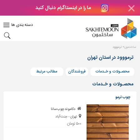
ما را در اینستاگرام دنبال کنید
دکوراسیون
داخلی
دسته بندی ها
بتن
و
فراورده
ساختمون
ترمووود
های
بتنی
ترمووود در استان تهران
درب
محصـولات و خـدمات
فروشندگان
مطالب مرتبط
و
پنجره
محصـولات و خـدمات
مصالح
چوب ترمو
ساختمانی
دکاموند چوب سانا
پله،
تهران - جنت آباد
نرده
و
۵۰۰ تومان
حفاظ