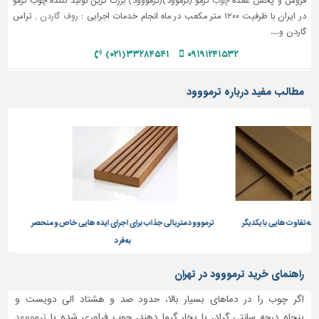
فروش و پخش عمده
چوب
ترمو (ترموود)(ترمووود) بزرگ ترین تولید کننده چوب ترمو
در ایران با ظرفیت ۱۲۰۰ متر مکعب در ماه انجام خدمات اجرایی :
روف گاردن
, تراس
گاردن و....
۳۳۲۸۴۵۴۱ (۰۲۱)
۰۹۱۹۱۲۴۱۵۳۲
مطالب مفید درباره ترمووود
یی با یکدیگر
ترمووود متریالی جذاب برای اجرای ایده هایی خاص و منحصر
ترموو
به فرد
راهنمای خرید ترمووود در تهران
اگر چوب را در دماهای بسیار بالا، حدود صد و هشتاد الی دویست و
پنجاه درجه سانتی گراد، با بخار گرما دهند، چوب فراوری شده یا
ترمووود