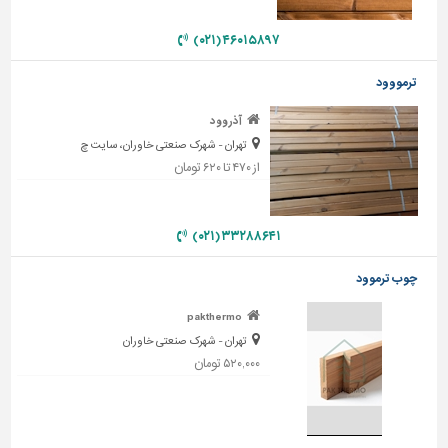
دیوارپوش،
کفپوش
۴۶۰۱۵۸۹۷ (۰۲۱)
و
سنگ
ترمووود
سرویس
آذر وود
بهداشتی
تهران - شهرک صنعتی خاوران، سایت چ
ابزار،یراق
از ۴۷۰ تا ۶۲۰ تومان
و
ماشین
آلات
۳۳۲۸۸۶۴۱ (۰۲۱)
برقی،روشنایی،ایمنی
چوب ترموود
محوطه
pakthermo
سازی
تهران - شهرک صنعتی خاوران
و
۵۲۰,۰۰۰ تومان
نما
ساخت
و
ساز