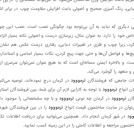
بایی، رنگ آمیزی صحیح و اصولی باعث افزایش مقاومت چوب در برابر اش
می دیگری که نباید به آن بی‌توجه بود چگونگی نصب است. نصب این چو
اص خود را دارد. به عنوان مثال، زیرسازی درست و اصولی نکته بسیار الزام
رد، زیرا چوب و فلزی در تغییرات دمایی، رفتاری درست عکس هم نشان می
پیچ‌ها و فواصل آن‌ها و حتی جهت پیج کردن، نکات بسیار اساسی و استاند
ت. و بالاخره ایمنی مساله‌ای است که به هیچ عنوان نمی‌توان سرسری از
 و متعهد را گوشزد می‌کند.
حات جامعی که فروشندگان
ترمووود
در کرمان درج نموده‌اند، توصیه می‌کن
ان انواع
ترمووود
با توجه به کارایی لازم آن برای شما، بین فروشندگان استا
گان
ترمووود
در کرمان چه نوعی
ترمووود
و با چه مشخصاتی را موجود داشت
ی‌توان در سایت ساختمون قیمت انواع
ترمووود
را در بین فروشندگان شهرها
وود
در شهر کرمان انجام داد. همچنین می‌توانید برای دریافت اطلاعات 
تمون مراجعه و اطلاعات کاملی را در این زمینه کسب نمایید.