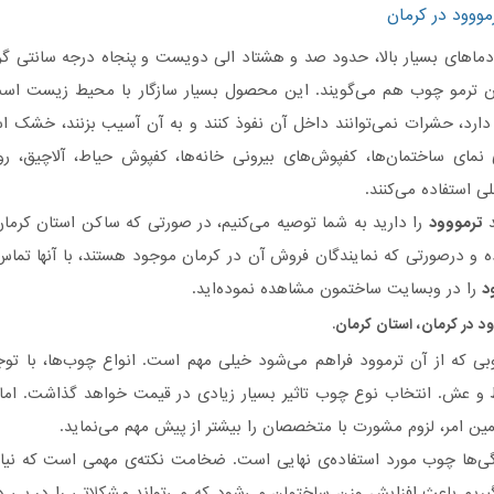
مووود در کرمان
دماهای بسیار بالا، حدود صد و هشتاد الی دویست و پنجاه درجه سانتی گرا
آن ترمو چوب هم می‌گویند. این محصول بسیار سازگار با محیط زیست است
ارد، حشرات نمی‌توانند داخل آن نفوذ کنند و به آن آسیب بزنند، خشک اس
مای ساختمان‌ها، کفپوش‌های بیرونی خانه‌ها، کفپوش حیاط، آلاچیق، روف 
ی استفاده می‌کنند.
د
ترمووود
را دارید به شما توصیه می‌کنیم، در صورتی که ساکن استان کرم
 و درصورتی‌ که نمایندگان فروش آن در کرمان موجود هستند، با آنها تماس
د
را در وبسایت ساختمون مشاهده نموده‌اید.
ود
در کرمان، استان کرمان.
ی که از آن ترموود فراهم می‌شود خیلی مهم است. انواع چو‌ب‌ها، با توجه
 و عش. انتخاب نوع چوب تاثیر بسیار زیادی در قیمت خواهد گذاشت. اما 
مین امر، لزوم مشورت با متخصصان را بیشتر از پیش مهم می‌نماید.
گی‌ها چوب مورد استفاده‌ی نهایی است. ضخامت نکته‌ی مهمی است که نیاز 
 بگیریم باعث افزایش وزن ساختمان می‌شود که می‌تواند مشکلاتی را در پی