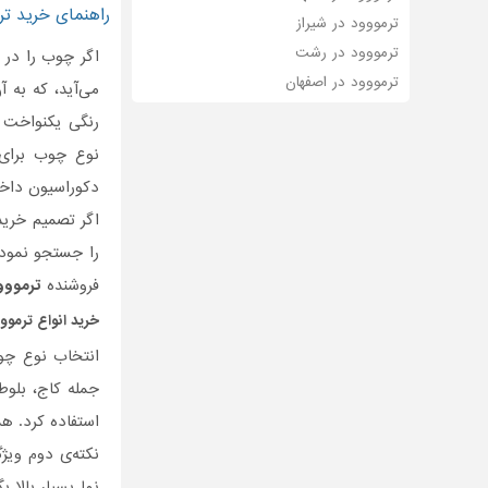
راهنمای خرید تر
ترمووود در شیراز
ترمووود در رشت
اگر چوب را در 
ترمووود در اصفهان
می‌آید، که به 
رنگی یکنواخت د
نوع چوب برای ن
دکوراسیون داخل
اگر تصمیم خری
را جستجو نموده
فروشنده
ترمووو
خرید انواع
ترموو
انتخاب نوع چوب
جمله کاج، بلوط
استفاده کرد. ه
نکته‌ی دوم ویژ
نما بسیار بالا