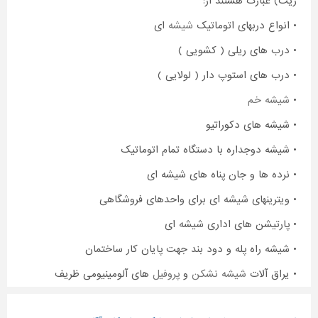
ریت) عبارت هستند از:
• انواع دربهای اتوماتیک
شیشه
ای
• درب های ریلی ( کشویی )
• درب های استوپ دار ( لولایی )
•
شیشه خم
• شیشه های دکوراتیو
• شیشه دوجداره با دستگاه تمام اتوماتیک
• نرده ها و جان پناه های شیشه ای
• ویترینهای شیشه ای برای واحدهای فروشگاهی
• پارتیشن های اداری شیشه ای
• شیشه راه پله و دود بند جهت پایان کار ساختمان
• یراق آلات
شیشه نشکن
و
پروفیل
های آلومینیومی ظریف