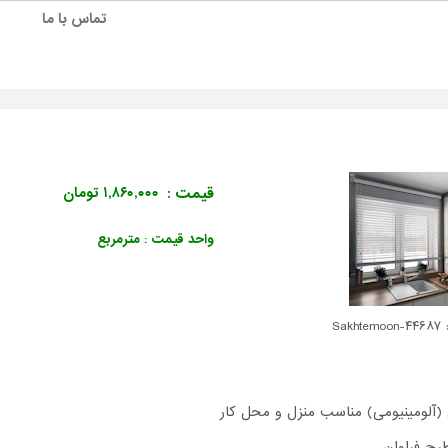
تماس با ما
قیمت :
۱,۸۶۰,۰۰۰ تومان
واحد قیمت : مترمربع
Sakhte
ی (آلومینیومی) مناسب منزل و محل کار
رح فراوان