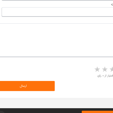
5 stars
4 stars
3 stars
2 sta
متیاز از ۰ رای