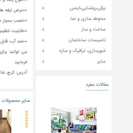
برقی،روشنایی،ایمنی
**عرض تیغه ها ۲۵ و ۱۶ می
محوطه سازی و نما
**نصب بسیار س
ساخت و ساز
**قابلیت تنظیم
تاسیسات ساختمان
**ضد آب، قابل 
شهرسازی، ترافیک و سازه
می توانید برا
سایر
فرمایید
آدرس: کرج، ش
مقالات مفید
سایر محصولات و