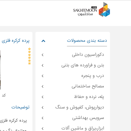
دسته بندی محصولات
پرده کرکره فلزی
دکوراسیون داخلی
بتن و فراورده های بتنی
درب و پنجره
مصالح ساختمانی
کد : moon-۴۴۶۸۷
پله، نرده و حفاظ
دیوارپوش، کفپوش و سنگ
توضیحات
سرویس بهداشتی
پرده کرکره فلز
ابزار،یراق و ماشین آلات
**تنوع رنگ و ط