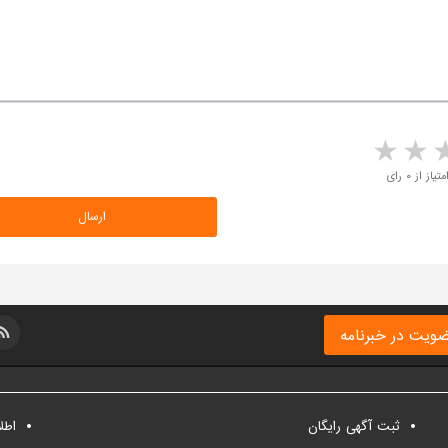
5 stars
4 stars
3 stars
2 sta
متیاز از ۰ رای
ویت در خبرنامه
ثبت آگهی رایگان
اطل