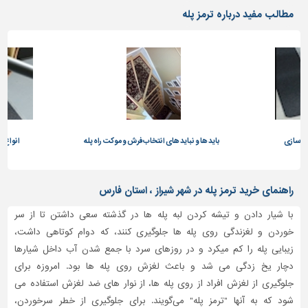
دیوارپوش،
مطالب مفید درباره ترمز پله
کفپوش
و
سنگ
سرویس
بهداشتی
ابزار،یراق
و
ماشین
باید ها و نباید های انتخاب فرش و موکت راه پله
انواع ترمز پله 
آلات
برقی،روشنایی،ایمنی
راهنمای خرید ترمز پله در شهر شیراز ، استان فارس
محوطه
با شیار دادن و تیشه کردن لبه پله ها در گذشته سعی داشتن تا از سر
سازی
خوردن و لغزندگی روی پله ها جلوگیری کنند، که دوام کوتاهی داشت،
و
زیبایی پله را کم میکرد و در روزهای سرد با جمع شدن آب داخل شیارها
نما
دچار یخ زدگی می شد و باعث لغزش روی پله ها بود. امروزه برای
ساخت
جلوگیری از لغزش افراد از روی پله ها، از نوار های ضد لغزش استفاده می
و
شود که به آنها "ترمز پله" می‌گویند. برای جلوگیری از خطر سرخوردن،
ساز