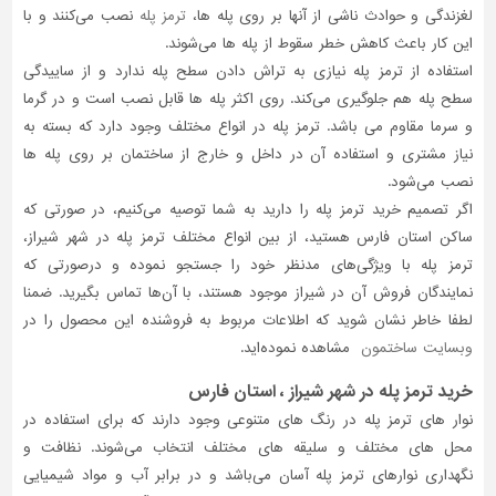
لغزندگی و حوادث ناشی از آنها بر روی پله ها،
ترمز پله
نصب می‌کنند و با
تاسیسات
این کار باعث کاهش خطر سقوط از پله ها می‌شوند.
ساختمان
استفاده از ترمز پله نیازی به تراش دادن سطح پله ندارد و از ساییدگی
سطح پله هم جلوگیری می‌کند. روی اکثر پله ها قابل نصب است و در گرما
شهرسازی،
ترافیک
و سرما مقاوم می باشد. ترمز پله در انواع مختلف وجود دارد که بسته به
و
نیاز مشتری و استفاده آن در داخل و خارج از ساختمان بر روی پله ها
سازه
نصب می‌شود.
اگر تصمیم خرید ترمز پله را دارید به شما توصیه می‌کنیم، در صورتی که
سایر
ساکن استان فارس هستید، از بین انواع مختلف ترمز پله در شهر شیراز،
ترمز پله با ویژگی‌های مدنظر خود را جستجو نموده و درصورتی‌ که
نمایندگان فروش آن در شیراز موجود هستند، با آن‌ها تماس بگیرید. ضمنا
لطفا خاطر نشان شوید که اطلاعات مربوط به فروشنده این محصول را در
وبسایت ساختمون
مشاهده نموده‌اید.
خرید ترمز پله در شهر شیراز ، استان فارس
نوار های ترمز پله در رنگ های متنوعی وجود دارند که برای استفاده در
محل های مختلف و سلیقه های مختلف انتخاب می‌شوند. نظافت و
نگهداری نوارهای ترمز پله آسان می‌باشد و در برابر آب و مواد شیمیایی