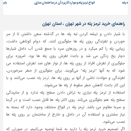
اه پله
انواع ترمز پله و موارد کاربرد آن در ساختمان سازی
باید ه
راهنمای خرید ترمز پله در شهر تهران ، استان تهران
با شیار دادن و تیشه کردن لبه پله ها در گذشته سعی داشتن تا از سر
خوردن و لغزندگی روی پله ها جلوگیری کنند، که دوام کوتاهی داشت،
زیبایی پله را کم میکرد و در روزهای سرد با جمع شدن آب داخل شیارها
دچار یخ زدگی می شد و باعث لغزش روی پله ها بود. امروزه برای
جلوگیری از لغزش افراد از روی پله ها، از نوار های ضد لغزش استفاده می
شود که به آنها "ترمز پله" می‌گویند. برای جلوگیری از خطر سرخوردن،
لغزندگی و حوادث ناشی از آنها بر روی پله ها،
ترمز پله
نصب می‌کنند و با
این کار باعث کاهش خطر سقوط از پله ها می‌شوند.
استفاده از ترمز پله نیازی به تراش دادن سطح پله ندارد و از ساییدگی
سطح پله هم جلوگیری می‌کند. روی اکثر پله ها قابل نصب است و در گرما
و سرما مقاوم می باشد. ترمز پله در انواع مختلف وجود دارد که بسته به
نیاز مشتری و استفاده آن در داخل و خارج از ساختمان بر روی پله ها
نصب می‌شود.
اگر تصمیم خرید ترمز پله را دارید به شما توصیه می‌کنیم، در صورتی که