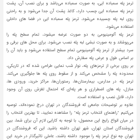
ترمز پله سمباده ایی، به صورت سمباده می‌باشد و برای نصب آن، پشت
ترمز پله سمباده ایی چسب دارد، کاغذ پشت آن جدا می‌شود و به راحتی
روی لبه پله چسبیده می‌شود. ترمز پله سمباده ایی در فضا های داخلی
استفاده می‌شود.
ترمز پله آلومینیومی به دو صورت عرضه میشود، تمام سطح پله را
می‌پوشاند و به صورت نبشی لبه پله نصب می‌شود. برای محل های برفی و
سرد بیشتر از ترمز پله آلومینیومی تمام سطح استفاده می‌شود و باید آن را
بر اساس طول و عرض پله سفارش داد.
بر روی برخی از ترمزهای پله، نوار شب نمایی طراحی شده که در تاریکی،
محدوده پله را مشخص می‌کند و از سقوط روی پله ها جلوگیری می‌کند.
ترمز پله در مدارس، بیمارستان‌ها، رستوران‌ها، مراکز خرید، ورودی ها،
منازل، پله های اضطراری و هر پله‌ای که احتمال لغزش روی آن وجود
دارد، قابل نصب و استفاده است.
علاوه بر توضیحات جامعی که فروشندگان در تهران درج نموده‌اند، توصیه
می‌کنیم "راهنمای انتخاب ترمز پله" را مشاهده نمایید، تا بهترین انتخاب را
در میان انواع رایج این محصول، با توجه به کارایی لازم آن برای شما، بین
فروشندگان استان تهران، شهر تهران داشته باشید. این که فروشندگان در
تهران چه نوع ترمز پله را موجود داشته باشند، عاملی تاثیر‌گذار در خرید این