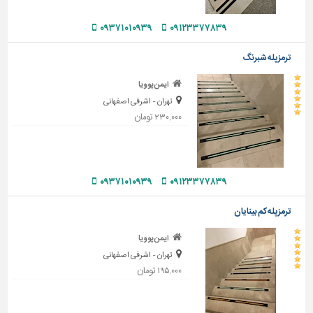
دیوارپوش،
کفپوش
۰۹۳۷۱۰۱۰۹۳۹
۰۹۱۲۳۳۷۷۸۳۹
و
سنگ
ترمزپله شبرنگ
سرویس
ایمن پوویا
بهداشتی
تهران - اشرفی اصفهانی
ابزار،یراق
۲۳۰,۰۰۰ تومان
و
ماشین
آلات
۰۹۳۷۱۰۱۰۹۳۹
۰۹۱۲۳۳۷۷۸۳۹
برقی،روشنایی،ایمنی
محوطه
ترمزپله کم بینایان
سازی
ایمن پوویا
و
نما
تهران - اشرفی اصفهانی
۱۹۵,۰۰۰ تومان
ساخت
و
ساز