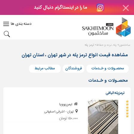
ما را در اینستاگرام دنبال کنید
دکوراسیون
داخلی
دسته بندی ها
بتن
و
فراورده
ساختمون
پله، نرده و حفاظ
ترمز پله
های
بتنی
مشاهده قیمت انواع ترمز پله در شهر تهران ، استان تهران
درب
محصـولات و خـدمات
فروشندگان
مطالب مرتبط
و
پنجره
محصـولات و خـدمات
مصالح
ترمزپله الیافی
ساختمانی
ایمن پوویا
پله،
تهران - اشرفی اصفهانی
نرده
و
۱۵۰,۰۰۰ تومان
حفاظ