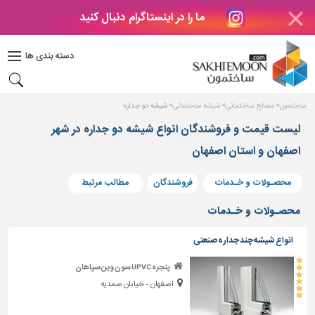
ما را در اینستاگرام دنبال کنید
دکوراسیون
داخلی
دسته بندی ها
بتن
و
فراورده
ساختمون
مصالح ساختمانی
شیشه ساختمانی
شیشه دو جداره
های
بتنی
لیست قیمت و فروشندگان انواع شیشه دو جداره در شهر
اصفهان و استان اصفهان
درب
و
پنجره
محصـولات و خـدمات
فروشندگان
مطالب مرتبط
مصالح
محصـولات و خـدمات
ساختمانی
انواع شیشه چند جداره صنعتی
پله،
نرده
پنجره UPVC سون وین سپاهان
و
اصفهان - خیابان صمدیه
حفاظ