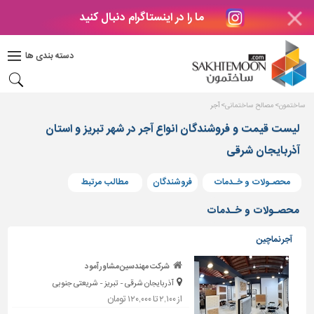
ما را در اینستاگرام دنبال کنید
دکوراسیون
داخلی
دسته بندی ها
بتن
و
فراورده
ساختمون
مصالح ساختمانی
آجر
های
بتنی
لیست قیمت و فروشندگان انواع آجر در شهر تبریز و استان
آذربایجان شرقی
درب
و
پنجره
محصـولات و خـدمات
فروشندگان
مطالب مرتبط
مصالح
محصـولات و خـدمات
ساختمانی
آجر نماچین
پله،
نرده
شرکت مهندسین مشاور آمود
و
آذربایجان شرقی - تبریز - شریعتی جنوبی
حفاظ
از ۲,۱۰۰ تا ۱۲۰,۰۰۰ تومان