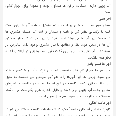
آب پایین دارند. استفاده از آن ها متداول بوده و عموما برای دیوار کشی
است.
آجر بتنی
همان طور که از نام شان پیداست ماده تشکیل دهنده آن ها بتن است
البته با ترکیباتی نظیر شن و ماسه و سیمان و البته آب. سلیقه مشتری ها
در ساخت این آجرها می تواند لحاظ شود. به این صورت که امکان ساختن
آن ها در محل مورد نظر و مطابق با نیاز مشتری وجود دارد. بنابراین در
استفاده از آجرهای بتنی می توان گفت تقریبا محدودیتی در ابعاد و اندازه
نخواهیم داشت.
آجر خاکستر بادی
این آجر ها هم از نام شان مشخص است، از ترکیب آب و خاکستر ساخته
می شوند. برخی ها این آجرها را با نام آجر سیمانی می شناسند که دلیل
آن غلظت بالای اکسید کلسیم در این آجرها است. در مقایسه با آجرهای
سفالی جذب آب پایین تری دارند و دارای اندازه های یکنواخت می باشند.
استحکام و مقاومت این آجرها هم قابل قبول است.
آجر ماسه آهکی
کاربرد متداول آجرهای ماسه آهکی که از سیلیکات کلسیم ساخته می شوند،
استفاده در پی ساختمان است. دلیل این انتخاب هم مقاومت بالای این