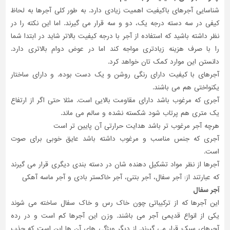
شناسایی آجرهای باکیفیت اهمیت زیادی دارد. به طور کلی آجرها به لحاظ
کیفی در سه دسته درجه یک، دو و سه قرار می گیرند. اما این نکته را در
نظر داشته باشید که استفاده از آجر با درجه کیفیت بالاتر شاید در ابتدا شما
را با صرف هزینه زیادتری مواجه کند اما در عوض دوام بالاتری دارد.
دانستن این موارد کمک تان خواهد کرد.
آجرهای با کیفیت دارای رنگی روشن و یک دست بوده. و دارای ساختار
یکنواختی هم می باشند.
آجری که مرغوب باشد دارای مقاومت بالایی است. مثلا حتی اگر از ارتفاع
یک متری هم پرتاب شود شکسته نشده و سالم می ماند.
هرچه آجر مرغوب تر باشد هدایت حرارتی آن پایین تر است
آجری که جنس مناسب و مرغوب داشته باشد عایق خوبی برای صوت
است.
آجرها از نظر مواد تشکیل دهنده شان در دسته بندی دیگری قرار می گیرند
که عبارتند از: آجر سفال، آجر بتنی، آجر خاکستر بادی و آجر ماسه آهکی
آجر سفال
این آجرها که از ترکیباتی چون خاک رس و خاک سفال ساخته می شوند
یکی از انواع قدیمی آجر می باشند. وزن این آجرها کم است و در رده
آجرهای سبک قرار می گیرند. از دیگر ویژگی های آن ها این است که جذب