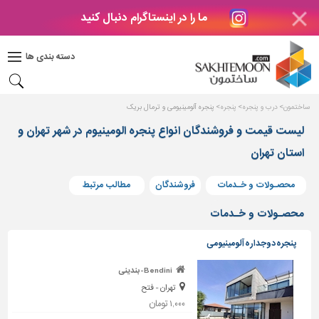
ما را در اینستاگرام دنبال کنید
دکوراسیون
داخلی
دسته بندی ها
بتن
و
فراورده
ساختمون
درب و پنجره
پنجره
پنجره آلومینیومی و ترمال بریک
های
بتنی
لیست قیمت و فروشندگان انواع پنجره الومینیوم در شهر تهران و
استان تهران
درب
و
پنجره
محصـولات و خـدمات
فروشندگان
مطالب مرتبط
مصالح
محصـولات و خـدمات
ساختمانی
پنجره دوجداره آلومینیومی
پله،
نرده
Bendini-بندینی
و
تهران - فتح
حفاظ
۱,۰۰۰ تومان