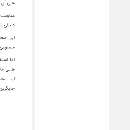
های آن م
مقاومت ب
داخلی شم
این محص
مصنوعی ر
اما استف
هایی مان
این محص
جایگزین 