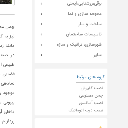
برقی،روشنایی،ایمنی
محوطه سازی و نما
ساخت و ساز
چمن مصنو
تاسیسات ساختمان
نیز به ک
شهرسازی، ترافیک و سازه
مانند زم
سایر
در صنعت
طبیعی اس
فضایی با
گروه های مرتبط
نمادهی ب
نصب کفپوش
موجود ر
چمن مصنوعی
بیرونی 
نصب آسانسور
نصب درب اتوماتیک
داخلی آن
پردازیم.