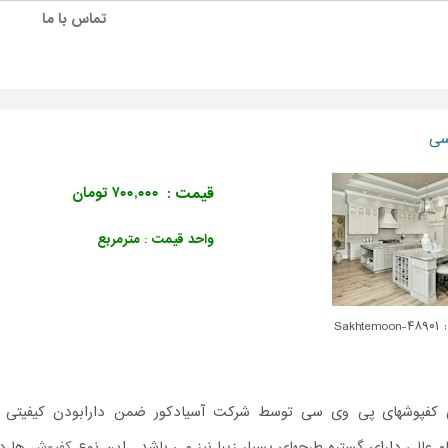
تماس با ما
سی
قیمت :
۷۰۰,۰۰۰ تومان
واحد قیمت : مترمربع
Sakhtem
ی کفپوشهای پی وی سی توسط شرکت آسیادکور ضمن دارابودن کیفیتی 
م عالی دارای گستره طرحهای بسیار زیبا نیز می باشد . این نوع
کفپوش
ها دا