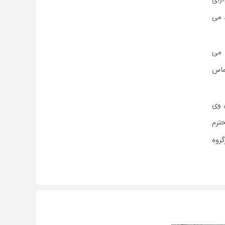
 می
 می
ماس
وی
ترم
روه