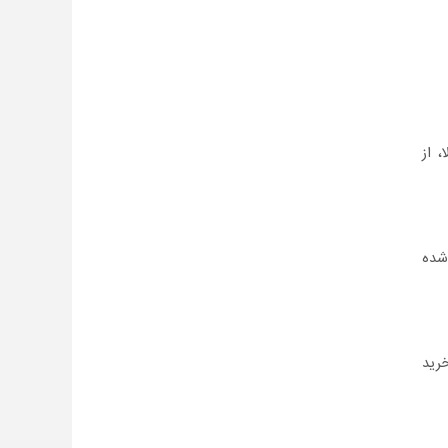
 از
شده
خرید