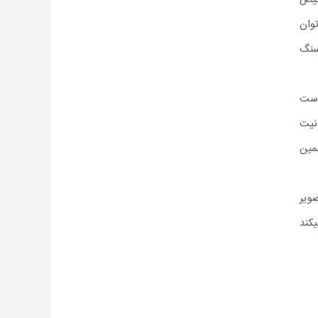
وان
سنگ
دست
نیت
مین
ویر
مل میکند