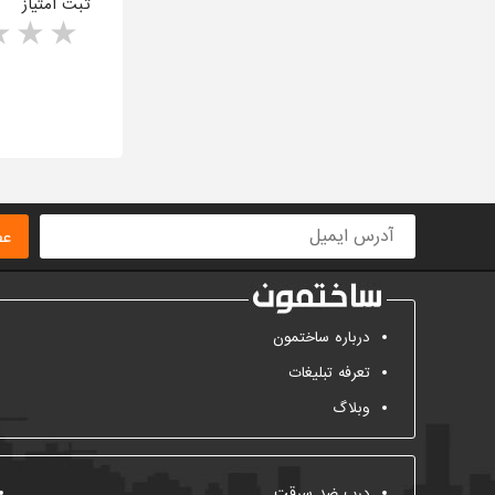
ثبت امتیاز
rs
1 star
ا
عض
درباره ساختمون
تعرفه تبلیغات
وبلاگ
درب ضد سرقت