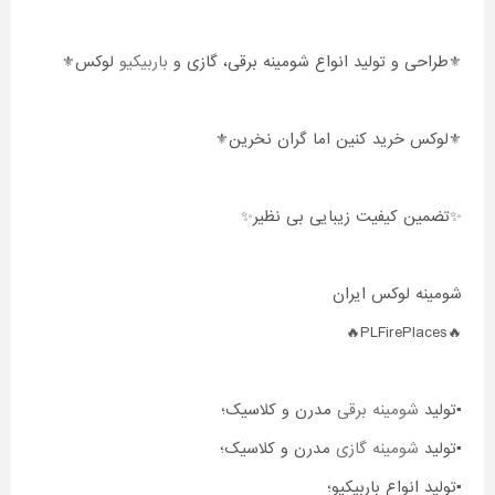
⚜️طراحی و تولید انواع شومینه برقی، گازی و
باربیکیو
لوکس⚜️
⚜️لوکس خرید کنین اما گران نخرین⚜️
✨تضمین کیفیت زیبایی بی نظیر✨
شومینه لوکس ایران
🔥PLFirePlaces🔥
▪️تولید
شومینه برقی
مدرن و کلاسیک؛
▪️تولید
شومینه گازی
مدرن و کلاسیک؛
▪️تولید انواع باربیکیو؛