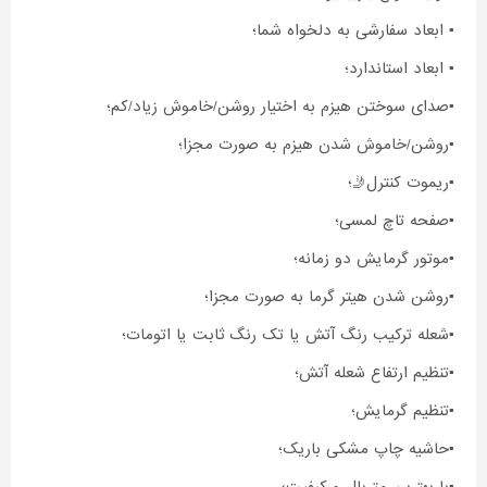
▪️ ابعاد سفارشی به دلخواه شما؛
▪️ ابعاد استاندارد؛
▪️صدای سوختن هیزم به اختیار روشن/خاموش زیاد/کم؛
▪️روشن/خاموش شدن هیزم به صورت مجزا؛
▪️ریموت کنترل🤳؛
▪️صفحه تاچ لمسی؛
▪️موتور گرمایش دو زمانه؛
▪️روشن شدن هیتر گرما به صورت مجزا؛
▪️شعله ترکیب رنگ آتش یا تک رنگ ثابت یا اتومات؛
▪️تنظیم ارتفاع شعله آتش؛
▪️تنظیم گرمایش؛
▪️حاشیه چاپ مشکی باریک؛