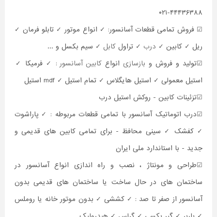
۰۲۱-۴۴۴۳۶۳۸۸
☑ ‌‌فروش تمامی قطعات آسانسور: ✓ انواع موتور ✓ تابلو فرمان ✓
ریل ✓ کابین ✓
درب
✓ تراول
کابل
✓ سیم بکسل و ...
☑تولید و فروش و
بازسازی
انواع
کابین آسانسور
: ✓ فرمیکا ✓
استیل معمولی ✓ استیل هایگلاس ✓ تمام استیل ✓ mdf استیل
☑تزئینات کابین - روکش استیل درب
☑درب اتوماتیک آسانسور با تمامی قطعات مربوطه : ✓ پاراشوت
✓ کفشک ✓ سینی محافظ - برای تمامی کابین های قدیمی و
جدید - با استاندارد ملی ایران
☑طراحی و مونتاژ ، نصب و راه اندازی انواع آسانسور در
ساختمان های در حال ساخت یا ساختمان های قدیمی بدون
آسانسور از صفر تا صد : ✓ کششی ✓ بدون موتور خانه یا روملس
✓ باربر ✓ گیر بکسی ✓ گرلس ✓ هیدرولیک