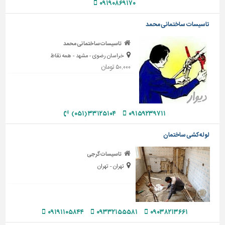
۰۹۱۹۰۸۶۹۱۷۰
دیوارپوش،
کفپوش
و
تاسیسات ساختمانی محمد
سنگ
تاسیسات ساختمانی محمد
سرویس
خراسان رضوی - مشهد - همه نقاط
بهداشتی
۵۰,۰۰۰ تومان
ابزار،یراق
و
ماشین
۳۳۱۲۵۱۰۴ (۰۵۱)
۰۹۱۵۹۲۳۹۷۱۱
آلات
برقی،روشنایی،ایمنی
لوله کشی ساختمان
محوطه
تاسیسات گرجی
سازی
تهران - تهران
و
نما
ساخت
۰۹۱۹۱۱۰۵۸۴۴
۰۹۳۳۲۱۵۵۵۸۱
۰۹۰۳۸۲۱۳۶۶۱
و
ساز