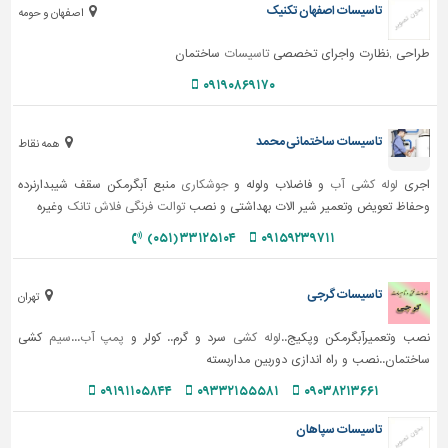
تاسیسات اصفهان تکنیک
اصفهان و حومه
طراحی ,نظارت واجرای تخصصی
تاسیسات
ساختمان
۰۹۱۹۰۸۶۹۱۷۰
تاسیسات ساختمانی محمد
همه نقاط
اجری
لوله کشی آب
و فاضلاب ولوله و
جوشکاری
منبع آبگرمکن سقف شیبدارنرده
وحفاظ تعویض وتعمیر شیر الات بهداشتی و نصب
توالت فرنگی
فلاش تانک
وغیره
۳۳۱۲۵۱۰۴ (۰۵۱)
۰۹۱۵۹۲۳۹۷۱۱
تاسیسات گرجی
تهران
نصب وتعمیرآبگرمکن وپکیج..
لوله کشی
سرد و گرم.. کولر و
پمپ آب
...
سیم
کشی
ساختمان..نصب و راه اندازی دوربین مداربسته
۰۹۱۹۱۱۰۵۸۴۴
۰۹۳۳۲۱۵۵۵۸۱
۰۹۰۳۸۲۱۳۶۶۱
تاسیسات سپاهان