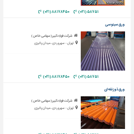
دیوارپوش،
کفپوش
۸۸۱۷۸۴۵۰ (۰۲۱)
۵۸۷۵۱ (۰۲۱)
و
سنگ
ورق سینوسی
سرویس
شرکت فولادکبیر( سهامی خاص )
بهداشتی
تهران - سهروردی ، میدان پالیزی
ابزار،یراق
و
ماشین
آلات
۸۸۱۷۸۴۵۰ (۰۲۱)
۵۸۷۵۱ (۰۲۱)
برقی،روشنایی،ایمنی
ورق ذوزنقه ای
محوطه
سازی
شرکت فولادکبیر( سهامی خاص )
و
تهران - سهروردی ، میدان پالیزی
نما
ساخت
و
ساز