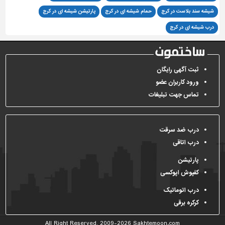
شیشه سند بلاست در کرج
حمام شیشه ای در کرج
پارتیشن شیشه ای در کرج
تاسیسات
ساختمان
درب شیشه ای در کرج
شهرسازی،
ترافیک
و
ثبت آگهی رایگان
سازه
ورود کاربران عضو
تماس جهت تبلیغات
سایر
درب ضد سرقت
درب اتاقی
پارتیشن
کفپوش اپوکسی
درب اتوماتیک
کرکره برقی
All Right Reserved, 2009-2026
Sakhtemoon.com