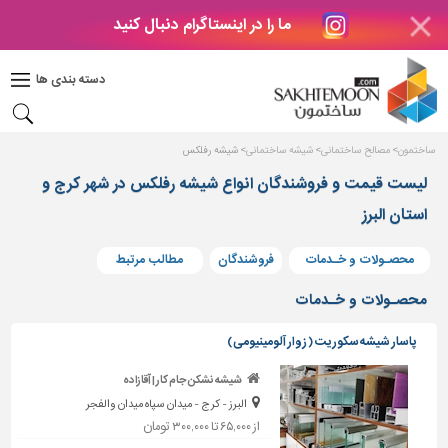
ما را در اینستاگرام دنبال کنید
دکوراسیون
داخلی
دسته بندی ها
بتن
و
فراورده
ساختمون
مصالح ساختمانی
شیشه ساختمانی
شیشه رفلکس
های
بتنی
لیست قیمت و فروشندگان انواع شیشه رفلکس در شهر کرج و
استان البرز
درب
و
پنجره
محصـولات و خـدمات
فروشندگان
مطالب مرتبط
مصالح
محصـولات و خـدمات
ساختمانی
پاسار شیشه سکوریت ( زوار آلومینیومی)
پله،
نرده
شیشه نشکن جام کار | آقازاده
و
البرز - کرج - میدان سپاه میدان والفجر
حفاظ
از ۶۵,۰۰۰ تا ۳۰۰,۰۰۰ تومان