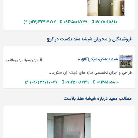
دیوارپوش،
کفپوش
و
سنگ
۳۲۷۱۷۰۷۷ (۰۲۶)
۰۹۱۲۵۰۰۸۷۳۹
۰۹۱۲۵۱۱۵۸۱۰
سرویس
فروشندگان و مجریان شیشه سند بلاست در کرج
بهداشتی
ابزار،یراق
و
شیشه نشکن جام کار | آقازاده
میدان سپاه میدان والفجر
ماشین
آلات
طراحی و اجرای تخصصی سازه های
شیشه
ای سکوریت
برقی،روشنایی،ایمنی
۳۲۷۱۷۰۷۷ (۰۲۶)
۰۹۱۲۵۰۰۸۷۳۹
۰۹۱۲۵۱۱۵۸۱۰
محوطه
مطالب مفید درباره شیشه سند بلاست
سازی
و
نما
ساخت
و
ساز