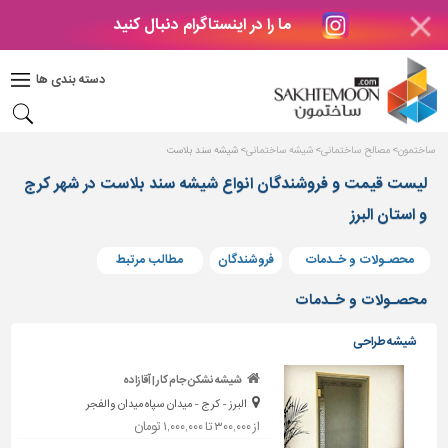
ما را در اینستاگرام دنبال کنید
دکوراسیون
داخلی
دسته بندی ها
بتن
و
فراورده
ساختمون
مصالح ساختمانی
شیشه ساختمانی
شیشه سند بلاست
های
بتنی
لیست قیمت و فروشندگان انواع شیشه سند بلاست در شهر کرج
و استان البرز
درب
و
پنجره
محصـولات و خـدمات
فروشندگان
مطالب مرتبط
مصالح
محصـولات و خـدمات
ساختمانی
شیشه طراحی
پله،
نرده
شیشه نشکن جام کار | آقازاده
و
البرز - کرج - میدان سپاه میدان والفجر
حفاظ
از ۳۰۰,۰۰۰ تا ۱,۰۰۰,۰۰۰ تومان