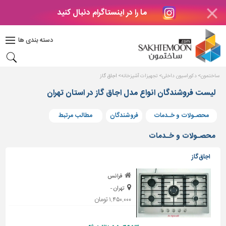
ما را در اینستاگرام دنبال کنید
دکوراسیون
داخلی
دسته بندی ها
بتن
و
فراورده
ساختمون
دکوراسیون داخلی
تجهیزات آشپزخانه
اجاق گاز
های
بتنی
لیست فروشندگان انواع مدل اجاق گاز در استان تهران
درب
محصـولات و خـدمات
فروشندگان
مطالب مرتبط
و
پنجره
محصـولات و خـدمات
مصالح
اجاق گاز
ساختمانی
فرانس
پله،
تهران -
نرده
و
۱,۴۵۰,۰۰۰ تومان
حفاظ