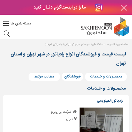
ما را در اینستاگرام دنبال کنید
دکوراسیون
داخلی
دسته بندی ها
بتن
و
فراورده
ساختمون
تاسیسات ساختمان
سیستم های گرمایشی
رادیاتور شوفاژ
های
بتنی
لیست قیمت و فروشندگان انواع رادیاتور در شهر تهران و استان
تهران
درب
و
پنجره
محصـولات و خـدمات
فروشندگان
مطالب مرتبط
مصالح
محصـولات و خـدمات
ساختمانی
رادیاتور آلمینویمی
پله،
نرده
شرکت ایران پرتو
و
تهران -
حفاظ