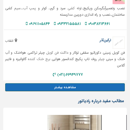
نصب وتعمیرآبگرمکن وپکیج..
لوله کشی
سرد و گرم.. کولر و
پمپ آب
...
سیم
کشی
ساختمان..نصب و راه اندازی دوربین مداربسته
۰۹۱۹۱۱۰۵۸۴۴
۰۹۳۳۲۱۵۵۵۸۱
۰۹۰۳۸۲۱۳۶۶۱
ارکین آذر
انقلاب
فن کویل زمینی دکوراتیو سقفی توکار و داکت
فن کویل
چیلر تراکمی هواخنک و آب
خنک و مینی
چیلر
روف تاپ پکیج کندانسور هوایی
برج خنک کننده
گالوانیزه و فایبر
گلاس
۶۶۹۴۹۷۷۷ (۰۲۱)
مطالب مفید درباره رادیاتور