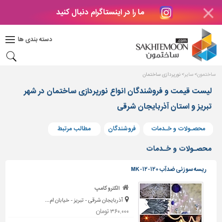
ما را در اینستاگرام دنبال کنید
دکوراسیون
داخلی
دسته بندی ها
بتن
و
فراورده
ساختمون
سایر
نورپردازی ساختمان
های
بتنی
لیست قیمت و فروشندگان انواع نورپردازی ساختمان در شهر
تبریز و استان آذربایجان شرقی
درب
و
پنجره
محصـولات و خـدمات
فروشندگان
مطالب مرتبط
مصالح
محصـولات و خـدمات
ساختمانی
ریسه سوزنى ضدآب ۱۲۰-۱۲- MK
پله،
نرده
الکترو کامپ
و
آذربایجان شرقی - تبریز - خیابان ام...
حفاظ
۳۶۰,۰۰۰ تومان