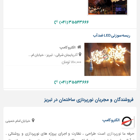
دیوارپوش،
کفپوش
و
سنگ
۳۵۵۴۳۶۶۶ (۰۴۱)
سرویس
ریسه سوزنى LED ضد آب
بهداشتی
الکترو کامپ
ابزار،یراق
آذربایجان شرقی - تبریز - خیابان ام...
و
۱۸۰,۰۰۰ تومان
ماشین
آلات
۳۵۵۴۳۶۶۶ (۰۴۱)
برقی،روشنایی،ایمنی
محوطه
فروشندگان و مجریان نورپردازی ساختمان در تبریز
سازی
و
نما
الکترو کامپ
خیابان امام خمینی
ساخت
و
حرفه ما
نورپردازی
است طراحی ، نظارت و اجرای پروژه های نورپردازی و روشنائی .
ساز