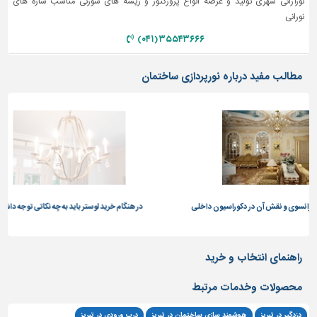
نورآرائی شهری تولید و عرضه انواع پروژکتور و ریسه های سوزنی مناسب سازه های
نورانی
تاسیسات
ساختمان
۳۵۵۴۳۶۶۶ (۰۴۱)
شهرسازی،
مطالب مفید درباره نورپردازی ساختمان
ترافیک
و
سازه
سایر
 آن در دکوراسیون داخلی
در هنگام خرید لوستر باید به چه نکاتی توجه داشت؟
راهنمای انتخاب و خرید
محصولات وخدمات مرتبط
دزدگیر در تبریز
هوشمند سازی ساختمان در تبریز
درب ورودی در تبریز