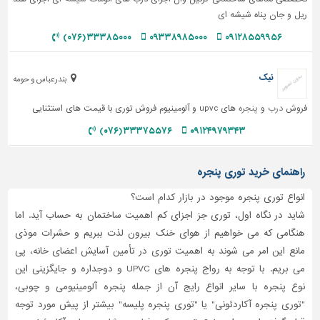
ریل و جان پناه شیشه ای
تاسیسات
۳۳۳۸۵۰۰۰ (۰۷۶)
۰۹۳۳۸۹۸۵۰۰۰
۰۹۱۲۸۵۵۹۹۵۶
ساختمان
شهرسازی،
نیک
ترافیک
بندرعباس و حومه
و
فروش
درب
و
پنجره
های upvc و آلومینیوم فروش توری با قیمت های استثنایی
سازه
۳۳۳۷۵۵۷۶ (۰۷۶)
۰۹۱۲۴۹۷۹۳۴۳
سایر
راهنمای خرید توری پنجره
انواع توری پنجره موجود در بازار کدام است؟
شاید در نگاه اول، توری جز اجزای کم اهمیت ساختمان به حساب آید. اما
هنگامی که می خواهیم از هوای خنک بیرون لذت ببریم و حشرات موذی
مانع این امر می شوند به اهمیت توری در تأمین آسایش اعضای خانه، پی
می بریم. با توجه به رواج پنجره های UPVC و دوجداره و جایگزینی این
نوع پنجره با سایر انواع رایج آن از جمله پنجره آلومینیومی و چوبی،
"توری پنجره آکاردئونی" یا "توری پنجره پلیسه" بیشتر از پیش مورد توجه