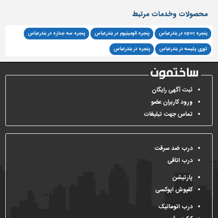
محصولات وخدمات مرتبط
پنجره upvc در بندرعباس
پنجره الومینیوم در بندرعباس
پنجره سه جداره در بندرعباس
توری پلیسه در بندرعباس
پنجره در بندرعباس
ثبت آگهی رایگان
ورود کاربران عضو
تماس جهت تبلیغات
درب ضد سرقت
درب اتاقی
پارتیشن
کفپوش اپوکسی
درب اتوماتیک