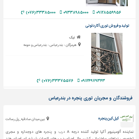
دیوارپوش،
کفپوش
۳۳۳۸۵۰۰۰ (۰۷۶)
۰۹۳۳۸۹۸۵۰۰۰
۰۹۱۲۸۵۵۹۹۵۶
و
سنگ
تولید و فروش توری آکاردئونی
سرویس
نیک
بهداشتی
هرمزگان - بندرعباس - بندرعباس و حومه
ابزار،یراق
و
ماشین
آلات
۳۳۳۷۵۵۷۶ (۰۷۶)
۰۹۱۲۴۹۷۹۳۴۳
برقی،روشنایی،ایمنی
محوطه
فروشندگان و مجریان توری پنجره در بندرعباس
سازی
و
نما
کیل کین پنجره
بین میدان صادقیه_پل رسالت
ساخت
و
نماینده آلومینیوم آکپا تولید کننده درجه A
درب
و
پنجره
های دوجداره و مجری
ساز
تخصصی نماهای ساختمانی کرتین وال اجرای درب های اتومات
شیشه
ای اجرای هند