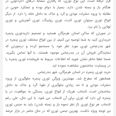
قرار گرفته است. این نوع توری، که رفتاری مشابه درهای آکاردئونی در
هنگام باز و بسته شدن دارد، بسیار با دوام بوده و عملکرد خوبی در
مقابله با ورود حشرات موذی و گرد و خاک به داخل خانه را دارد. از دیگر
انواع توری میتوان توری ثابت، توری رولینگ، توری آهنربایی و توری
لولایی را نام برد.
در صورتی که ساکن استان هرمزگان هستید و تصمیم داریدتوری پنجره
خریداری کنید به شما توصیه می کنیم، از بین انواع مختلف توری پنجره در
شهر بندرعباس توری مورد نظر خود را جستجو کرده و درصورتی که
نمایندگان فروش آن در بندرعباس موجود هستند، با آنها تماس بگیرید.
ضمنا لطفا خاطر نشان شوید که اطلاعات مربوط به فروشنده توری پنجره را
در وبسایت ساختمون مشاهده نموده اید.
خرید توری پنجره در استان هرمزگان، شهر بندرعباس
همانطور که مطرح شد، مهمترین ویژگی توری پنجره جلوگیری از ورود
حشرات موذی و تا حد زیادی جلوگیری از نفوذ گرد و خاک به داخل
ساختمان است. انتخاب هریک از انواع توری، بستگی به موقعیت در یا
پنجره ای دارد که توری برای آن انتخاب می شود. با این حال، علی رغم
انتخاب هر نوع توری (از نظر نحوه باز و بسته شدن) باید به جنس توری
نیز توجه ویژه داشت. بهترین جنس توری که در حال حاضر در بازار عرضه