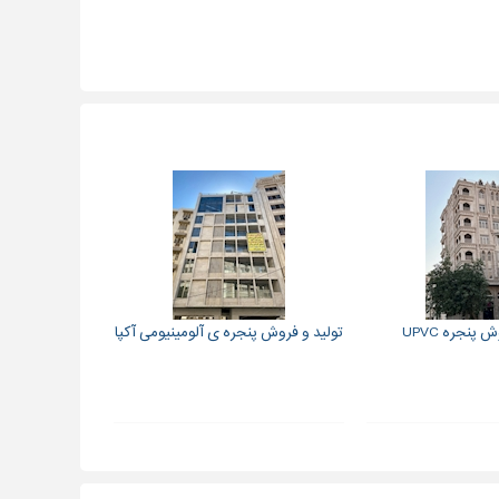
 پنجره UPVC
تولید و فروش پنجره ی آلومینیومی آکپا