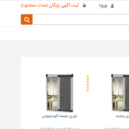
ورود
ثبت آگهی رایگان (مدت محدود)
ی پنجره
توری پلیسه الومینیومی