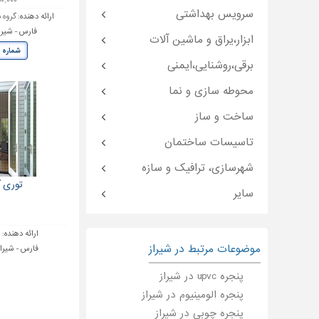
۷۵۰,۰۰۰ ت
سرویس بهداشتی
ارائه دهنده:
گروه 
فارس - شیراز 
ابزار،یراق و ماشین آلات
شماره 
برقی،روشنایی،ایمنی
محوطه سازی و نما
ساخت و ساز
تاسیسات ساختمان
شهرسازی، ترافیک و سازه
توری آ
سایر
ارائه دهنده:
ض
موضوعات مرتبط در شیراز
فارس - شیرا
پنجره upvc در شیراز
پنجره الومینیوم در شیراز
پنجره چوبی در شیراز