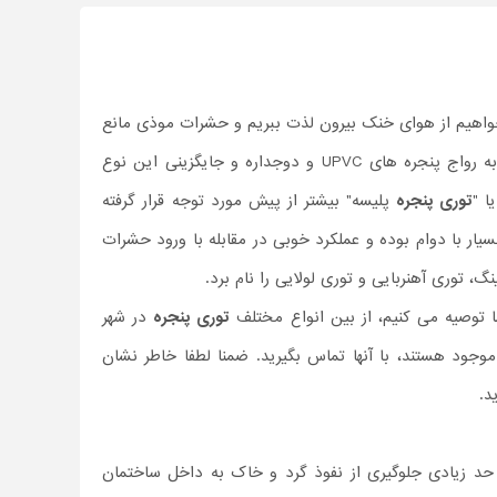
خواهیم از هوای خنک بیرون لذت ببریم و حشرات موذی مانع
این امر می شوند به اهمیت توری در تأمین آسایش اعضای خانه، پی می بریم. با توجه به رواج پنجره های UPVC و دوجداره و جایگزینی این نوع
ا "
توری پنجره
پلیسه" بیشتر از پیش مورد توجه قرار گرفته
یار با دوام بوده و عملکرد خوبی در مقابله با ورود حشرات
، توری آهنربایی و توری لولایی را نام برد.
 توصیه می کنیم، از بین انواع مختلف
توری پنجره
در شهر
وجود هستند، با آنها تماس بگیرید. ضمنا لطفا خاطر نشان
د.
حد زیادی جلوگیری از نفوذ گرد و خاک به داخل ساختمان