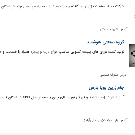
شرکت ضیاء صنعت دژار تولید کننده
پنجره دوجداره
و نماینده
پروفیل
بوتیا در استان 
آدرس:
شهرک صنعتی
گروه صنعتی هوشمند
تولید کننده توری های پلیسه کشویی مناسب انواع
درب
و
پنجره
همراه را ضمانت و خ
آدرس:
شهرک صنعتی
جام زرین پویا پارس
آغاز به کار در زمینه تولید و فروش توری های چین پلیسه از سال 1393 در استان فارس، شیراز
آدرس:
بلوار بهشت(پل معالی آباد)