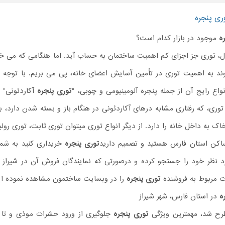
ری پنجره
ه
موجود در بازار کدام است؟
ول، توری جز اجزای کم اهمیت ساختمان به حساب آید. اما هنگامی که می 
نواع رایج آن از جمله پنجره آلومینیومی و چوبی، "
توری پنجره
آکاردئونی" ی
وری، که رفتاری مشابه درهای آکاردئونی در هنگام باز و بسته شدن دارد، بس
ک به داخل خانه را دارد. از دیگر انواع توری میتوان توری ثابت، توری رولینگ
اکن استان فارس هستید و تصمیم دارید
توری پنجره
خریداری کنید به شما
د نظر خود را جستجو کرده و درصورتی که نمایندگان فروش آن در شیراز م
ت مربوط به فروشنده
توری پنجره
را در وبسایت ساختمون مشاهده نموده ای
ه
در استان فارس، شهر شیراز
رح شد، مهمترین ویژگی
توری پنجره
جلوگیری از ورود حشرات موذی و تا 