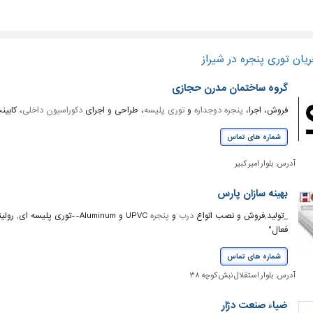
یان توری پنجره در شیراز
گروه ساختمان مدرن حجازی
فروش، اجرا،
پنجره دوجداره
و
توری پلیسه
، طراحی و اجرای
دکوراسیون داخلی
، کابین
شماره های تماس
آدرس:
بلوار امیر کبیر
بهینه سازان پارس
_تولید,فروش و نصب انواع
درب
و
پنجره
UPVC و Aluminum--توری پلیسه ای, رولینگ والومینیوم _فروش و نصب انواع
فعال"
شماره های تماس
آدرس:
بلوار استقلال نبش کوچه ۳۸
ضیاء صنعت دژار