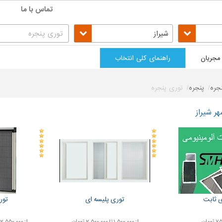
تماس با ما
شیراز
مجریان
راهنمای کلی انتخاب
جره
پنجره
توری پنجره
ر شیراز
 ثابت
توری پلیسه ای
تور