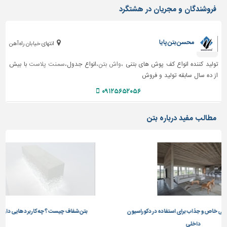
فروشندگان و مجریان در هشتگرد
تاسیسات
ساختمان
محسن بتن پایا
انتهای خیابان راه آهن
شهرسازی،
ترافیک
تولید کننده انواع کف پوش های بتنی ،
واش بتن
،انواع جدول،
سمنت پلاست
با بیش
و
از ده سال سابقه تولید و فروش
سازه
۰۹۱۲۵۶۵۲۰۵۶
سایر
مطالب مفید درباره بتن
ذاب برای استفاده در دکوراسیون
بتن شفاف چیست؟ چه کاربرد هایی دارد؟
خلی