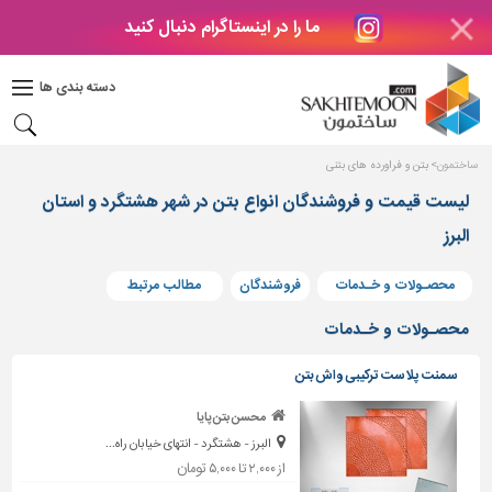
ما را در اینستاگرام دنبال کنید
دکوراسیون
داخلی
دسته بندی ها
بتن
و
فراورده
ساختمون
بتن و فراورده های بتنی
های
بتنی
لیست قیمت و فروشندگان انواع بتن در شهر هشتگرد و استان
البرز
درب
و
پنجره
محصـولات و خـدمات
فروشندگان
مطالب مرتبط
مصالح
محصـولات و خـدمات
ساختمانی
سمنت پلاست ترکیبی واش بتن
پله،
نرده
محسن بتن پایا
و
البرز - هشتگرد - انتهای خیابان راه...
حفاظ
از ۲,۰۰۰ تا ۵,۰۰۰ تومان