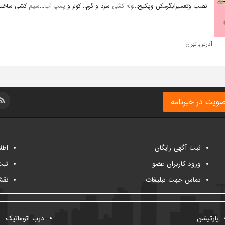
نصب وتعمیرآبگرمکن وپکیج..
لوله کشی
سرد و گرم.. کولر و
پمپ آب
...
سیم
کشی ساختمان
آدرس:
تهران
ویت در خبرنامه
ثبت آگهی رایگان
اطل
ورود کاربران عضو
ثبت
تماس جهت تبلیغات
نقش
پارتیشن
درب اتوماتیک