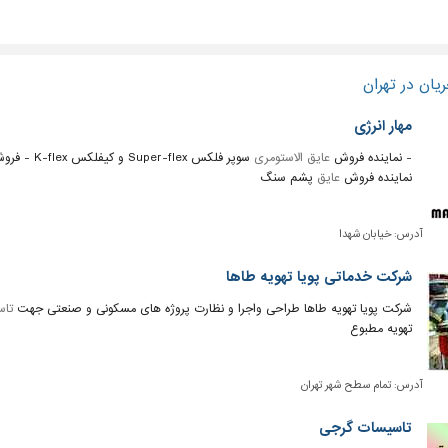
یان در تهران
مهار انرژی
- نماینده فروش
عایق الاستومری
سوپر فلکس 
نماینده فروش
عایق
پشم سنگ
آدرس:
خیابان شهدا
شرکت خدماتی پویا تهویه طاها
شرکت پویا تهویه طاها طراحی واجرا و نظارت پروژه های مسکونی و صنعتی جهت
تاس
تهویه مطبوع
آدرس:
تمام سطح شهر تهران
تاسیسات گرجی