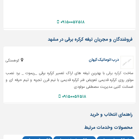
دیوارپوش،
کفپوش
و
سنگ
۰۹۱۵۰۰۵۷۵۱۸
سرویس
فروشندگان و مجریان تیغه کرکره برقی در مشهد
بهداشتی
ابزار،یراق
و
درب اتوماتیک کیهان
کوهسنگی
ماشین
آلات
ساخت
کرکره برقی
با بهترین تیغه های اراک تعمیر کرکره برقی _ریموت _ برد نصب
موتور روی کرکره قدیمی تعویض فنر کرکره قدیمی با نیم قرن تجربه و تیم حرفه ای و
برقی،روشنایی،ایمنی
ضمانت کتبی مدیریت مصطفی مولودی
محوطه
۰۹۱۵۰۰۵۷۵۱۸
سازی
و
نما
راهنمای انتخاب و خرید
ساخت
محصولات وخدمات مرتبط
و
ساز