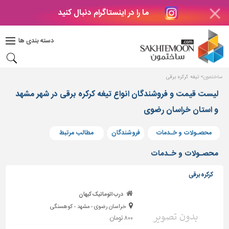
ما را در اینستاگرام دنبال کنید
دکوراسیون
داخلی
دسته بندی ها
بتن
و
فراورده
ساختمون
تیغه کرکره برقی
های
بتنی
لیست قیمت و فروشندگان انواع تیغه کرکره برقی در شهر مشهد
و استان خراسان رضوی
درب
و
پنجره
محصـولات و خـدمات
فروشندگان
مطالب مرتبط
مصالح
محصـولات و خـدمات
ساختمانی
کرکره برقی
پله،
نرده
درب اتوماتیک کیهان
و
خراسان رضوی - مشهد - کوهسنگی
حفاظ
۸۰۰ تومان