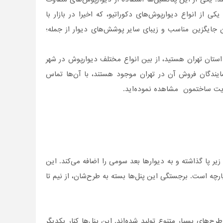
 از انواع دیوارپوش‌های دکوراتیو، که اخیرا در بازار با
ن جایگزین مناسب و زیبای سایر پوشش‌های دیوار از جمله؛
استان تهران هستید، از بین انواع مختلف دیوارپوش در شهر
یندگان فروش آن در تهران موجود هستند، با آن‌ها تماس
ایت ساختمون مشاهده نموده‌اید.
را زیر پا گذاشته و به دیوارها بعد سومی را اضافه می‌کند. این
از پنل‌های برجستۀ حجمی، از جنس MDF و با روکشPVC ، چرم یا پارچه است. برجستگی‌ این پنل‌ها بسته به طرح‌شان، از نیم تا
لف و در سه سایز 30*30، 50*50 و 62.5*80 سانتیمتر و در طرح‌های بسیار متنوع تولید شده‌اند. این پنل‌ها کنار یکدیگر