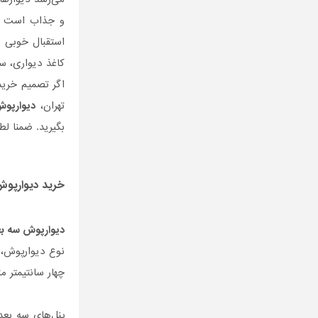
و جذاب است که 
استقبال خوبی م
کاغذ دیواری، سنگ نمای کا
اگر تصمیم خری
تهران،
دیوارپو
بگیرید. ضمنا ل
خرید
دیوارپو
دیوارپوش سه ب
چهار سانتیمتر م