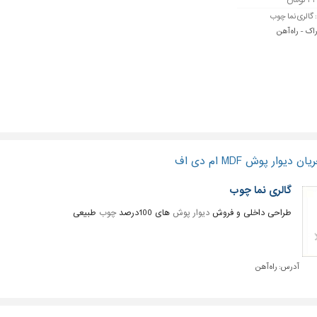
ومان
:
گالری نما چوب
راک - راه آهن
وار پوش MDF ام دی اف
گالری نما چوب
طراحی داخلی و فروش
دیوار پوش
های 100درصد
چوب
طبیعی
آدرس:
راه آهن