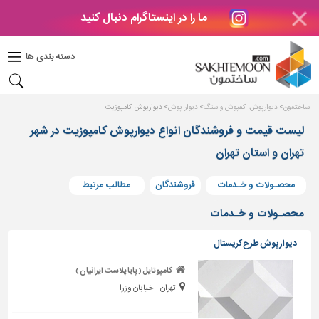
ما را در اینستاگرام دنبال کنید
دکوراسیون
داخلی
دسته بندی ها
بتن
و
فراورده
ساختمون
دیوارپوش، کفپوش و سنگ
دیوار پوش
دیوارپوش کامپوزیت
های
بتنی
لیست قیمت و فروشندگان انواع دیوارپوش کامپوزیت در شهر
تهران و استان تهران
درب
و
پنجره
محصـولات و خـدمات
فروشندگان
مطالب مرتبط
مصالح
محصـولات و خـدمات
ساختمانی
دیوارپوش طرح کریستال
پله،
نرده
کامپوتایل ( پایا پلاست ایرانیان )
و
تهران - خیابان وزرا
حفاظ