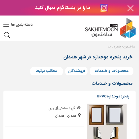
ما را در اینستاگرام دنبال کنید
دکوراسیون
داخلی
دسته بندی ها
بتن
و
فراورده
ساختمون
پنجره upvc
های
بتنی
خرید پنجره دوجداره در شهر همدان
درب
محصـولات و خـدمات
فروشندگان
مطالب مرتبط
و
پنجره
محصـولات و خـدمات
مصالح
پنجره دوجداره UPVC
ساختمانی
گروه صنعتی آل وین
پله،
همدان - همدان
نرده
و
حفاظ