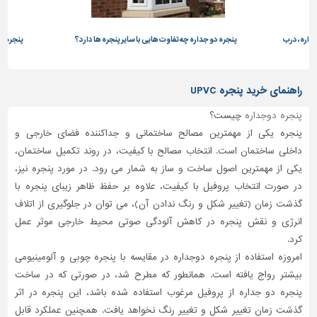
تاسیسات
ساختمان
داره، درب
پنجره دو جداره چه تفاوت هایی با سایر پنجره ها دارد؟
پنجره دو
شهرسازی،
ترافیک
راهنمای خرید پنجره UPVC
و
سازه
پنجره دوجداره
چیست؟
پنجره یکی از مهمترین مصالح ساختمانی و جداکننده فضای خارجی و
سایر
داخلی ساختمان است. انتخاب مصالح با کیفیت، در روند تکمیل ساختمان،
یکی از مهمترین اصول ساخت و ساز به شمار می رود. در مورد پنجره نیز،
در صورت انتخاب پروفیل با کیفیت، علاوه بر حفظ ظاهر زیبای پنجره با
گذشت زمان (تغییر شکل و رنگ ندادن آن)، می توان در جلوگیری از اتلاف
انرژی و نقش پنجره در کاهش آلودگی صوتی محیط خارجی موثر عمل
کرد.
امروزه استفاده از پنجره دوجداره در مقایسه با پنجره چوبی و آلومینیومی
بیشتر رواج یافته است. همانطور که مطرح شد، در صورتی که در ساخت
پنجره دو جداره از پروفیل مرغوب استفاده شده باشد، این پنجره در اثر
گذشت زمان تغییر شکل و تغییر رنگ نخواهد یافت. همچنین عملکرد قابل