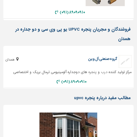
دیوارپوش،
کفپوش
۸۹۰۹۰۹۱۰ (۰۹۱)
و
سنگ
فروشندگان و مجریان پنجره UPVC یو پی وی سی و دو جداره در
سرویس
همدان
بهداشتی
ابزار،یراق
و
گروه صنعتی آل وین
همدان
ماشین
آلات
مرکز تولید کننده
درب
و
پنجره
های دوجداره آلومینیومی ترمال بریک و اختصاصی
برقی،روشنایی،ایمنی
۸۹۰۹۰۹۱۰ (۰۹۱)
محوطه
مطالب مفید درباره پنجره upvc
سازی
و
نما
ساخت
و
ساز