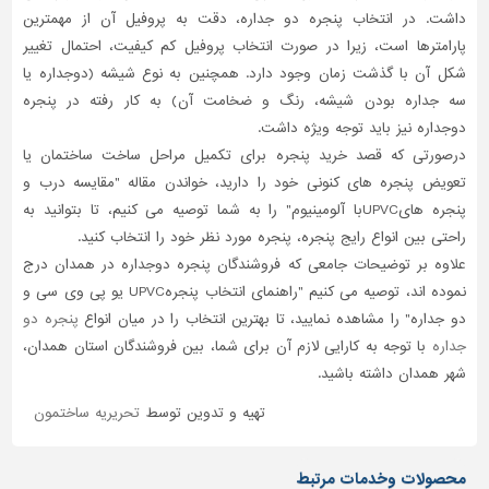
داشت. در انتخاب پنجره دو جداره، دقت به پروفیل آن از مهمترین
پارامترها است، زیرا در صورت انتخاب پروفیل کم کیفیت، احتمال تغییر
شکل آن با گذشت زمان وجود دارد. همچنین به نوع شیشه (دوجداره یا
سه جداره بودن شیشه، رنگ و ضخامت آن) به کار رفته در پنجره
دوجداره نیز باید توجه ویژه داشت.
درصورتی که قصد خرید پنجره برای تکمیل مراحل ساخت ساختمان یا
تعویض پنجره های کنونی خود را دارید، خواندن مقاله "مقایسه درب و
پنجره هایUPVCبا آلومینیوم" را به شما توصیه می کنیم، تا بتوانید به
راحتی بین انواع رایج پنجره، پنجره مورد نظر خود را انتخاب کنید.
علاوه بر توضیحات جامعی که فروشندگان پنجره دوجداره در همدان درج
نموده اند، توصیه می کنیم "راهنمای انتخاب پنجرهUPVC یو پی وی سی و
دو جداره" را مشاهده نمایید، تا بهترین انتخاب را در میان انواع
پنجره دو
جداره
با توجه به کارایی لازم آن برای شما، بین فروشندگان استان همدان،
شهر همدان داشته باشید.
تهیه و تدوین توسط
تحریریه ساختمون
محصولات وخدمات مرتبط