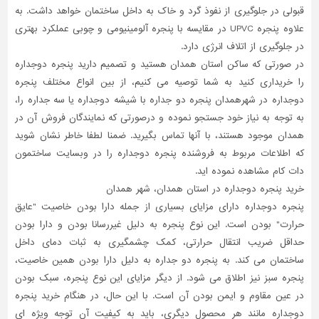
قبولی در جلوگیری از نفوذ گرد و خاک به داخل ساختمان خواهد داشت. به
علاوه پنجره UPVC در مقایسه با پنجره آلومینیومی و چوبی عملکرد بهتری
در جلوگیری از اتلاف انرژی دارد.
در صورتی که ساکن استان همدان هستید و تصمیم دارید پنجره دوجداره
را خریداری کنید به شما توصیه می کنیم، از بین انواع مختلف پنجره
دوجداره در شهرهمدان پنجره دو جداره با شیشه دوجداره یا سه جداره را،
به توجه به نیاز خود جستجو نموده و درصورتی که نمایندگان فروش آن در
همدان موجود هستند، با آنها تماس بگیرید. ضمنا لطفا خاطر نشان شوید
که اطلاعات مربوط به فروشنده پنجره دوجداره را در وبسایت ساختمون
دات کام مشاهده نموده اید.
خرید پنجره دوجداره در استان همدان، شهر همدان
پنجره دوجداره دارای مزایای بسیاری از جمله دارا بودن خاصیت "عایق
حرارت" بودن است. این نوع پنجره به دلیل غیررسانا بودن و دارا بودن
حداقل ضریب انتقال حرارتی، کمک چشمگیری به ثبات دمای داخل
ساختمان می کند. به پنجره دو جداره به دلیل دارا بودن همین خاصیت،
پنجره سبز نیز اطلاق می شود. از دیگر مزایای این نوع پنجره، سبک بودن
در عین مقاوم و ایمن بودن آن است. با این حال، در هنگام خرید پنجره
دوجداره مانند هر محصول دیگری، باید به کیفیت آن توجه ویژه ای