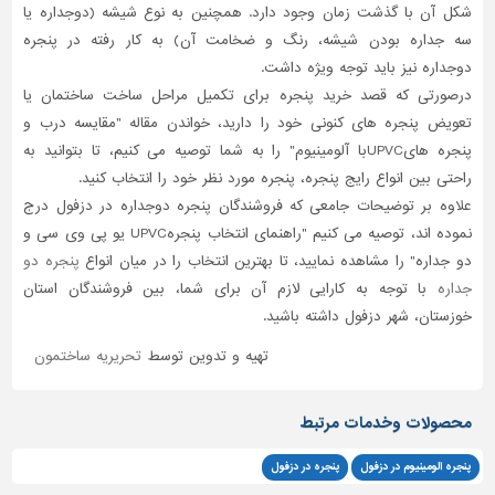
شکل آن با گذشت زمان وجود دارد. همچنین به نوع شیشه (دوجداره یا
سه جداره بودن شیشه، رنگ و ضخامت آن) به کار رفته در پنجره
دوجداره نیز باید توجه ویژه داشت.
درصورتی که قصد خرید پنجره برای تکمیل مراحل ساخت ساختمان یا
تعویض پنجره های کنونی خود را دارید، خواندن مقاله "مقایسه درب و
پنجره هایUPVCبا آلومینیوم" را به شما توصیه می کنیم، تا بتوانید به
راحتی بین انواع رایج پنجره، پنجره مورد نظر خود را انتخاب کنید.
علاوه بر توضیحات جامعی که فروشندگان پنجره دوجداره در دزفول درج
نموده اند، توصیه می کنیم "راهنمای انتخاب پنجرهUPVC یو پی وی سی و
دو جداره" را مشاهده نمایید، تا بهترین انتخاب را در میان انواع
پنجره دو
جداره
با توجه به کارایی لازم آن برای شما، بین فروشندگان استان
خوزستان، شهر دزفول داشته باشید.
تهیه و تدوین توسط
تحریریه ساختمون
محصولات وخدمات مرتبط
پنجره الومینیوم در دزفول
پنجره در دزفول