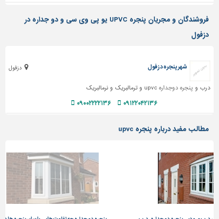
تاسیسات
فروشندگان و مجریان پنجره UPVC یو پی وی سی و دو جداره در
ساختمان
دزفول
شهرسازی،
ترافیک
و
شهر پنجره دزفول
دزفول
سازه
درب و
پنجره دوجداره
upvc و ترمالبریک و نرمالبریک
سایر
۰۹۰۰۲۲۲۲۱۳۶
۰۹۱۲۲۰۴۲۱۳۶
مطالب مفید درباره پنجره upvc
 دو جداره، درب
پنجره دو جداره چه تفاوت هایی با سایر پنجره ها دارد؟
پن