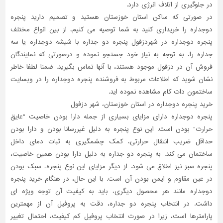
در جلوگیری از اتلاف انرژی دارد.
در صورتی که ساکن استان خوزستان هستید و تصمیم دارید پنجره
دوجداره را خریداری کنید به شما توصیه می کنیم، از بین انواع مختلف
پنجره دوجداره در شهردزفول پنجره دو جداره با شیشه دوجداره یا سه
جداره را، به توجه به نیاز خود جستجو نموده و درصورتی که نمایندگان
فروش آن در دزفول موجود هستند، با آنها تماس بگیرید. ضمنا لطفا خاطر
نشان شوید که اطلاعات مربوط به فروشنده پنجره دوجداره را در وبسایت
ساختمون دات کام مشاهده نموده اید.
خرید پنجره دوجداره در استان خوزستان، شهر دزفول
پنجره دوجداره دارای مزایای بسیاری از جمله دارا بودن خاصیت "عایق
حرارت" بودن است. این نوع پنجره به دلیل غیررسانا بودن و دارا بودن
حداقل ضریب انتقال حرارتی، کمک چشمگیری به ثبات دمای داخل
ساختمان می کند. به پنجره دو جداره به دلیل دارا بودن همین خاصیت،
پنجره سبز نیز اطلاق می شود. از دیگر مزایای این نوع پنجره، سبک بودن
در عین مقاوم و ایمن بودن آن است. با این حال، در هنگام خرید پنجره
دوجداره مانند هر محصول دیگری، باید به کیفیت آن توجه ویژه ای
داشت. در انتخاب پنجره دو جداره، دقت به پروفیل آن از مهمترین
پارامترها است، زیرا در صورت انتخاب پروفیل کم کیفیت، احتمال تغییر