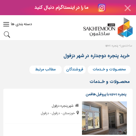
ما را در اینستاگرام دنبال کنید
دکوراسیون
داخلی
دسته بندی ها
بتن
و
فراورده
ساختمون
پنجره upvc
های
بتنی
خرید پنجره دوجداره در شهر دزفول
درب
محصـولات و خـدمات
فروشندگان
مطالب مرتبط
و
پنجره
محصـولات و خـدمات
مصالح
پنجره upvc با پروفیل هافمن
ساختمانی
شهر پنجره دزفول
پله،
خوزستان - دزفول - دزفول
نرده
و
حفاظ