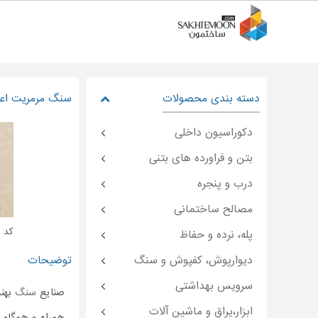
دسته بندی محصولات
سنگ مرمریت اع
دکوراسیون داخلی
بتن و فراورده های بتنی
درب و پنجره
مصالح ساختمانی
کد : moon-۳۶۴۰۰
پله، نرده و حفاظ
دیوارپوش، کفپوش و سنگ
توضیحات
سرویس بهداشتی
صنایع
سنگ
بهنم
ابزار،یراق و ماشین آلات
همراه و همگام 