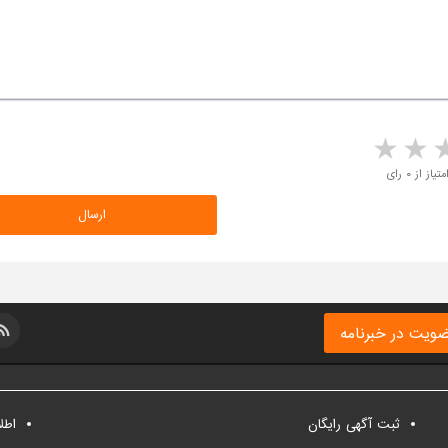
5 stars
4 stars
3 stars
2 sta
متیاز از ۰ رای
ویت در خبرنامه
ثبت آگهی رایگان
اطل