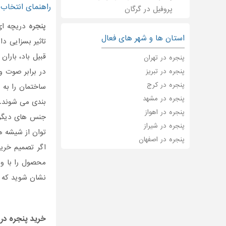
راهنمای انتخاب 
پروفیل در گرگان
پنجره
دریچه ای
استان ها و شهر های فعال
تاثیر بسزایی دار
قبیل باد، بارا
پنجره در تهران
در برابر صوت و 
پنجره در تبریز
پنجره در کرج
ساختمان را به
پنجره در مشهد
پنجره در اهواز
جنس های دیگر 
پنجره در شیراز
توان از شیشه ه
پنجره در اصفهان
اگر تصمیم خری
محصول را با وی
نشان شوید که ا
خرید
پنجره
در 