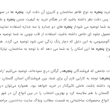
خرید
پنجره
به نوع ظاهر ساختمان و کاربری آن دقت کرد.
پنجره
ها در صور
د. پس دقت نظر داشته باشید که در هنگام خرید به کیفیت جنس
پنجره
و عای
به شما توصیه می شوداز
پنجره
های دو جداره یا سه جداره استفاده نمایید
صول جلوه ای خاص داشته باشید، استفاده از قاب چوبی به شما توصیه م
 آلومینیومی به این دلیل که دچار زنگ زدگی نمی شود توصیه می گردد. هم
نوع
پنجره
ها این امکان را به شما می دهد که با توجه به ساختمان، نیازتا
.
ات جامعی که فروشندگان
پنجره
در گرگان درج نموده‌اند، توصیه می‌کنیم "ر
نجره
با توجه به کارایی لازم آن برای شما، بین فروشندگان استان گلستان،
د داشته باشند، عاملی تاثیر‌گذار در خرید خواهد بود. همواره می‌توان
لستان با هم مقایسه کرد و بهترین انتخاب را در بین انواع آن در شهر گ
ن انواع محصولات ساختمانی به قسمت مطالب وبلاگ سایت
ساختمون
مراجعه