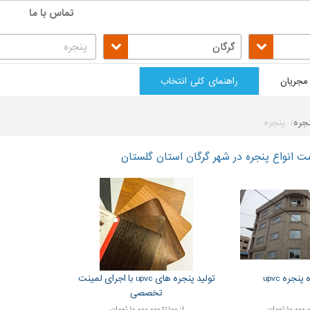
تماس با ما
گرگان
مجریان
راهنمای کلی انتخاب
جره
پنجره
ت انواع پنجره در شهر گرگان استان گلستان
نجره upvc
تولید پنجره های upvc با اجرای لمینت
تخصصی