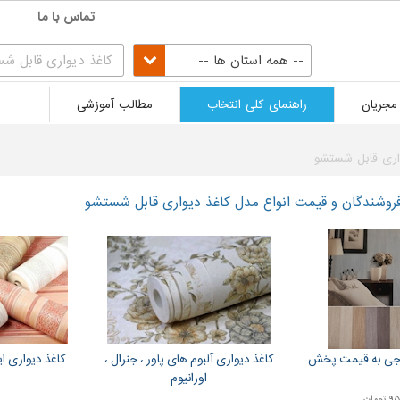
تماس با ما
-- همه استان ها --
مجریان
راهنمای کلی انتخاب
مطالب آموزشی
اری قابل شستشو
روشندگان و قیمت انواع مدل کاغذ دیواری قابل شستشو
رجی به قیمت پخش
کاغذ دیواری آلبوم های پاور ، جنرال ،
کاغذ دیواری ای
اورانیوم
پ