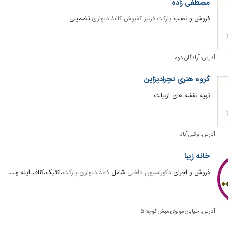
مصطفی زاده
فروش و نصب
پارکت
قرنیز
کفپوش
کاغذ دیواری
تضمینی
آدرس:
آزادگان دوم
گروه هنری تچرادیزاین
تهیه نقشه های ازبیلت
آدرس:
وکیل آباد
خانه زیبا
فروش و اجرای
دکوراسیون داخلی
شامل
کاغذ دیواری
،
پارکت
،انتیک،کناف،اینه و.....
آدرس:
خیابان مولوی ،نبش کوچه ۵