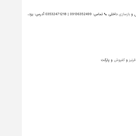
ل و
بازسازی
داخلی 📞 تماس: 09136352499 | 03532471218 آدرس: یزد،
قرنیز
و
کفپوش
و پارکت