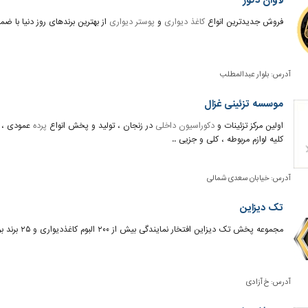
لاوان دکور
فروش جدیدترین انواع
کاغذ دیواری
و
پوستر دیواری
از بهترین برندهای روز دنیا با 
آدرس:
بلوار عبدالمطلب
موسسه تزئینی غزال
اولین مرکز تزئینات و
دکوراسیون داخلی
در زنجان ، تولید و پخش انواع
پرده
عمودی ،
کلیه لوازم مربوطه ، کلی و جزیی ..
آدرس:
خیابان سعدی شمالی
تک دیزاین
مجموعه پخش تک دیزاین افتخار نمایندگی بیش از ۲۰۰ البوم کاغذدیواری و ۲۵ برند برتر
آدرس:
خ آزادی