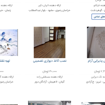
ومان
هنده:
فیکانو
ارائه دهنده:
لاوان دکور
ارائه دهنده:
رج - گوهردشت
خراسان رضوی - مشهد - بلوار عبدالمطلب
زنجان - خی
های تماس
 پذیرایی آرام
نصب کاغذ دیواری تضمینی
تهیه نقش
تومان
۳۰,۰۰۰ تومان
۴۵,۰۰۰
ه:
تک دیزاین
ارائه دهنده:
مصطفی زاده
ارائه دهنده:
گر
 - تبریز - خ آزادی
گیلان - لاهیجان - آزادگان دوم
خراسان رضوی 