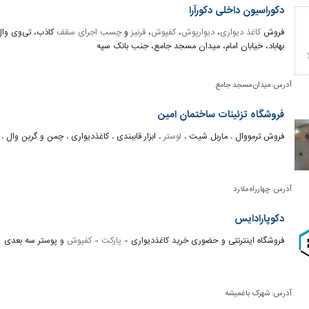
دکوراسیون داخلی دکورآرا
فروش
کاغذ دیواری
،
دیوارپوش
،
کفپوش
،
قرنیز
و
چسب
اجرای سقف
کاذب، تی‌وی وا
بهاباد، خیابان امام، میدان مسجد جامع، جنب بانک سپه
آدرس:
میدان مسجد جامع
فروشگاه تزئینات ساختمان امین
فروش ترمووال . ماربل شیت .
لوستر
. ابزار قاببندی . کاغذدیواری . چمن و گرین وال .
آدرس:
چهارراه ملارد
دکوپارادایس
فروشگاه اینترنتی و حضوری خرید کاغذدیواری -
پارکت
-
کفپوش
و پوستر سه بعدی
آدرس:
شهرک باغمیشه