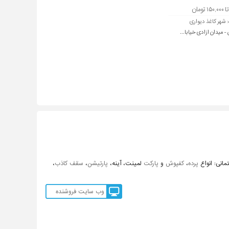
:
شهر کاغذ دیواری
- میدان ازادی خیابا...
انی: انواع
پرده
،
کفپوش
و
پارکت
لمینت، آینه،
پارتیشن
،
سقف کاذب
،
وب سایت فروشنده