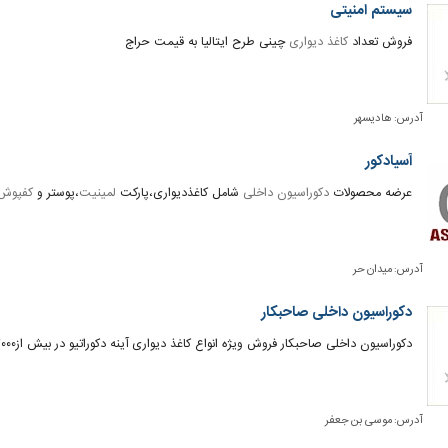
سیستم امنیتی
فروش تعداد
کاغذ دیواری
چینی طرح ایتالیا به قیمت حراج
آدرس:
هادیسهر
آسیادکور
عرضه محصولات
دکوراسیون داخلی
شامل کاغذدیواری،پارکت
لمینیت
،پوستر و
کفپوش
آدرس:
میدان حر
دکوراسیون داخلی صاحبکار
دکوراسیون داخلی صاحبکار فروش ویژه انواع کاغذ دیواری آینه دکوراتیو در بیش از۷۰۰۰ طرح
آدرس:
موسی بن جعفر