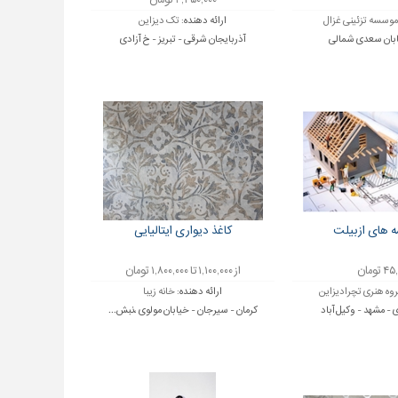
۲,۴۵۰,۰۰۰ تومان
موسسه تزئینی غزال
ارائه دهنده:
تک دیزاین
ابان سعدی شمالی
آذربایجان شرقی - تبریز - خ آزادی
ه های ازبیلت
کاغذ دیواری ایتالیایی
 تومان
از ۱,۱۰۰,۰۰۰ تا ۱,۸۰۰,۰۰۰ تومان
وه هنری تچرادیزاین
ارائه دهنده:
خانه زیبا
- مشهد - وکیل آباد
کرمان - سیرجان - خیابان مولوی ،نبش...