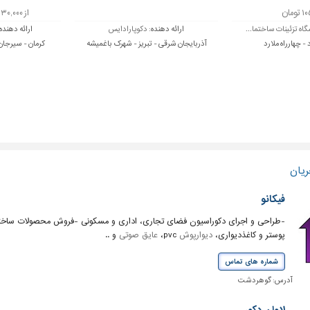
ومان
از ۳۰,۰۰۰ تا ۱۵۰,۰۰۰ تومان
اه تزئینات ساختما...
ارائه دهنده:
دکوپارادایس
ارائه دهنده
 - چهارراه ملارد
آذربایجان شرقی - تبریز - شهرک باغمیشه
کرمان - سیرجان 
ریان
فیکانو
-طراحی و اجرای دکوراسیون فضای تجاری، اداری و مسکونی -فروش محصولات ساختم
پوستر و کاغذدیواری،
دیوارپوش
pvc،
عایق صوتی
و ..
شماره های تماس
آدرس:
گوهردشت