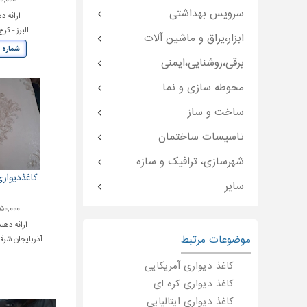
۹۵۰,۰۰۰ ت
سرویس بهداشتی
ارائه د
البرز - ک
ابزار،یراق و ماشین آلات
شماره 
برقی،روشنایی،ایمنی
محوطه سازی و نما
ساخت و ساز
تاسیسات ساختمان
شهرسازی، ترافیک و سازه
کاغذدیواری
سایر
۲,۴۵۰,۰۰۰ 
ارائه دهند
موضوعات مرتبط
آذربایجان شرقی
کاغذ دیواری آمریکایی
کاغذ دیواری کره ای
کاغذ دیواری ایتالیایی