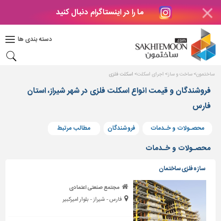
ما را در اینستاگرام دنبال کنید
دکوراسیون
داخلی
دسته بندی ها
بتن
و
فراورده
ساختمون
ساخت و ساز
اجرای اسکلت
اسکلت فلزی
های
بتنی
فروشندگان و قیمت انواع اسکلت فلزی در شهر شیراز، استان
فارس
درب
و
پنجره
محصـولات و خـدمات
فروشندگان
مطالب مرتبط
مصالح
محصـولات و خـدمات
ساختمانی
سازه فلزی ساختمان
پله،
نرده
مجتمع صنعتی اعتمادی
و
فارس - شیراز - بلوار امیرکبیر
حفاظ