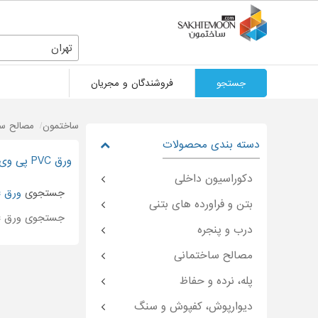
تهران
جستجو
فروشندگان و مجریان
ساختمون
مصالح سا
دسته بندی محصولات
ورق PVC پی وی سی در تهران
دکوراسیون داخلی
جستجوی
ورق pvc
بتن و فراورده های بتنی
جستجوی ورق pvc در
درب و پنجره
مصالح ساختمانی
پله، نرده و حفاظ
دیوارپوش، کفپوش و سنگ