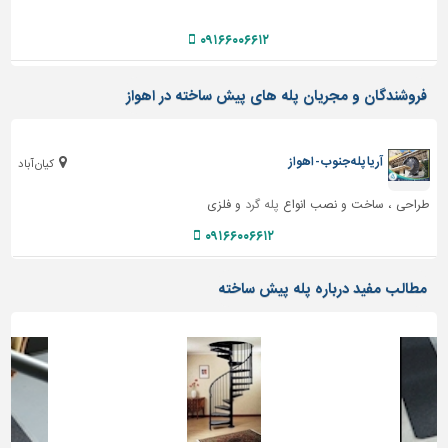
دیوارپوش،
کفپوش
۰۹۱۶۶۰۰۶۶۱۲
و
سنگ
فروشندگان و مجریان پله های پیش ساخته در اهواز
سرویس
بهداشتی
آریا پله جنوب- اهواز
ابزار،یراق
کیان آباد
و
طراحی ، ساخت و نصب انواع
پله گرد
و فلزی
ماشین
آلات
۰۹۱۶۶۰۰۶۶۱۲
برقی،روشنایی،ایمنی
مطالب مفید درباره پله پیش ساخته
محوطه
سازی
و
نما
ساخت
و
ساز