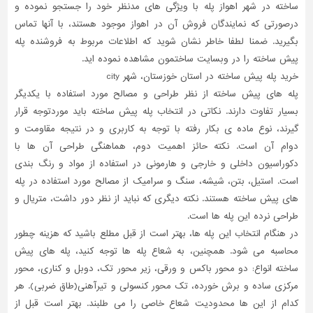
ساخته در شهر اهواز پله با ویژگی های مدنظر خود را جستجو نموده و
درصورتی که نمایندگان فروش آن در اهواز موجود هستند، با آنها تماس
بگیرید. ضمنا لطفا خاطر نشان شوید که اطلاعات مربوط به فروشنده پله
پیش ساخته را در وبسایت ساختمون مشاهده نموده اید.
خرید پله پیش ساخته در استان خوزستان، شهر city
پله های پیش ساخته از نظر طراحی و مصالح مورد استفاده با یکدیگر
بسیار تفاوت دارند. نکاتی در انتخاب پله پیش ساخته باید موردتوجه قرار
گیرند، نوع ماده ی بکار رفته با توجه به کاربری و در نتیجه مقاومت و
دوام آن است. نکته حائز اهمیت دوم، هماهنگی طراحی آن ها با
دکوراسیون داخلی و خارجی و هارمونی در استفاده از مواد و رنگ بندی
است. استیل، بتن، شیشه، سنگ و سرامیک از مصالح مورد استفاده در پله
های پیش ساخته هستند. نکته دیگری که نباید از نظر دور داشت، متریال و
طراحی نرده این پله ها است.
در هنگام انتخاب این پله ها، بهتر است از قبل مطلع باشید که هزینه چطور
محاسبه می شود. همچنین، به شعاع پله ها توجه کنید، پله های پیش
ساخته انواع: دو محور باکس و ورقی، زیر محور تک، دوبل و کناری، محور
مرکزی ساده و برش خورده، تک محور کنسولی و تیرآهنی(طاق ضربی). هر
کدام از این ها محدودیت شعاع خاصی را می طلبند. بهتر است قبل از