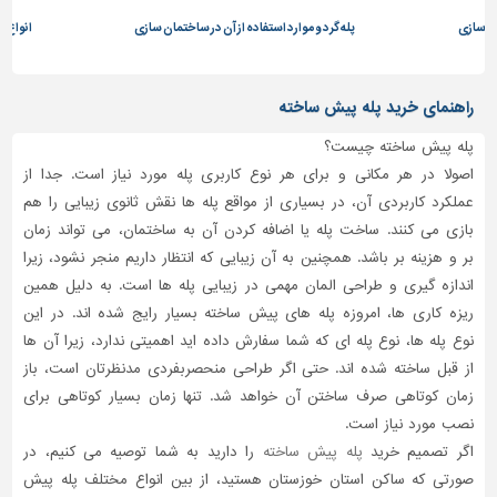
مان سازی
پله گرد و موارد استفاده از آن در ساختمان سازی
انواع ت
تاسیسات
ساختمان
شهرسازی،
راهنمای خرید پله پیش ساخته
ترافیک
و
پله پیش ساخته چیست؟
سازه
اصولا در هر مکانی و برای هر نوع کاربری پله مورد نیاز است. جدا از
عملکرد کاربردی آن، در بسیاری از مواقع پله ها نقش ثانوی زیبایی را هم
سایر
بازی می کنند. ساخت پله یا اضافه کردن آن به ساختمان، می تواند زمان
بر و هزینه بر باشد. همچنین به آن زیبایی که انتظار داریم منجر نشود، زیرا
اندازه گیری و طراحی المان مهمی در زیبایی پله ها است. به دلیل همین
ریزه کاری ها، امروزه پله های پیش ساخته بسیار رایج شده اند. در این
نوع پله ها، نوع پله ای که شما سفارش داده اید اهمیتی ندارد، زیرا آن ها
از قبل ساخته شده اند. حتی اگر طراحی منحصربفردی مدنظرتان است، باز
زمان کوتاهی صرف ساختن آن خواهد شد. تنها زمان بسیار کوتاهی برای
نصب مورد نیاز است.
اگر تصمیم خرید
پله پیش ساخته
را دارید به شما توصیه می کنیم، در
صورتی که ساکن استان خوزستان هستید، از بین انواع مختلف پله پیش