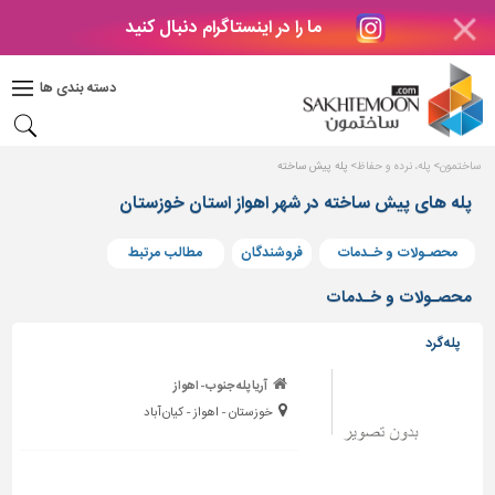
ما را در اینستاگرام دنبال کنید
دکوراسیون
داخلی
دسته بندی ها
بتن
و
فراورده
ساختمون
پله، نرده و حفاظ
پله پیش ساخته
های
بتنی
پله های پیش ساخته در شهر اهواز استان خوزستان
درب
محصـولات و خـدمات
فروشندگان
مطالب مرتبط
و
پنجره
محصـولات و خـدمات
مصالح
پله گرد
ساختمانی
آریا پله جنوب- اهواز
پله،
خوزستان - اهواز - کیان آباد
نرده
و
حفاظ