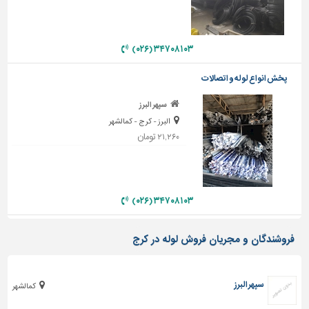
دیوارپوش،
کفپوش
و
سنگ
۳۴۷۰۸۱۰۳ (۰۲۶)
سرویس
پخش انواع لوله و اتصالات
بهداشتی
سپهر البرز
ابزار،یراق
البرز - کرج - کمالشهر
و
۲۱,۲۶۰ تومان
ماشین
آلات
برقی،روشنایی،ایمنی
۳۴۷۰۸۱۰۳ (۰۲۶)
محوطه
سازی
و
فروشندگان و مجریان فروش لوله در کرج
نما
ساخت
سپهر البرز
کمالشهر
و
ساز