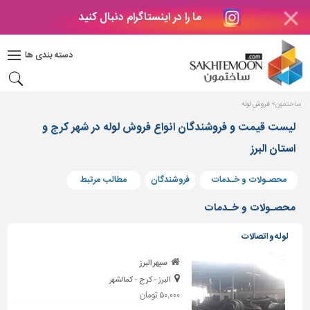
ما را در اینستاگرام دنبال کنید
دکوراسیون
داخلی
دسته بندی ها
بتن
و
فراورده
ساختمون
فروش لوله
های
بتنی
لیست قیمت و فروشندگان انواع فروش لوله در شهر کرج و
استان البرز
درب
و
پنجره
محصـولات و خـدمات
فروشندگان
مطالب مرتبط
مصالح
محصـولات و خـدمات
ساختمانی
لوله و اتصالات
پله،
نرده
سپهر البرز
و
البرز - کرج - کمالشهر
حفاظ
۵۰,۰۰۰ تومان