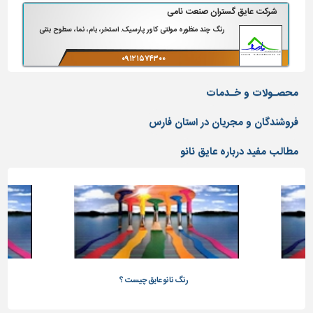
دیوارپوش،
۰۲۱-۳۶۲۵۶۷۷۶
شرکت عایق گستران صنعت نامی
کفپوش
رنگ چند منظوره مولتی کاور پارسیک. استخر، بام، نما، سطوح بتنی
و
سنگ
۰۹۱۲۱۵۷۴۳۰۰
سرویس
۰۳۱-۳۷۷۶۳۱۷۲
بهداشتی
محصـولات و خـدمات
ابزار،یراق
فروشندگان و مجریان در استان فارس
و
ماشین
مطالب مفید درباره عایق نانو
آلات
برقی،روشنایی،ایمنی
محوطه
سازی
و
نما
ساخت
رنگ نانو عایق چیست ؟
و
ساز