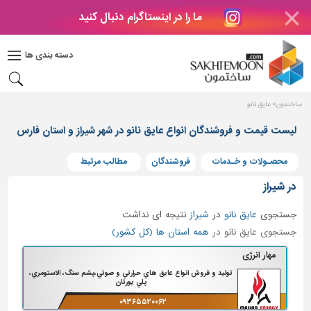
ما را در اینستاگرام دنبال کنید
دکوراسیون
داخلی
دسته بندی ها
بتن
و
فراورده
ساختمون
عایق نانو
های
بتنی
لیست قیمت و فروشندگان انواع عایق نانو در شهر شیراز و استان فارس
درب
محصـولات و خـدمات
فروشندگان
مطالب مرتبط
و
پنجره
در شیراز
مصالح
جستجوی
عایق نانو
در
شیراز
نتیجه ای نداشت
ساختمانی
جستجوی عایق نانو در
همه استان ها (کل کشور)
پله،
مهار انرژی
نرده
توليد و فروش انواع عايق هاي حرارتي و صوتي،پشم سنگ، الاستومري،
و
پلي يورتان
حفاظ
۰۹۳۶۵۵۲۰۰۶۲