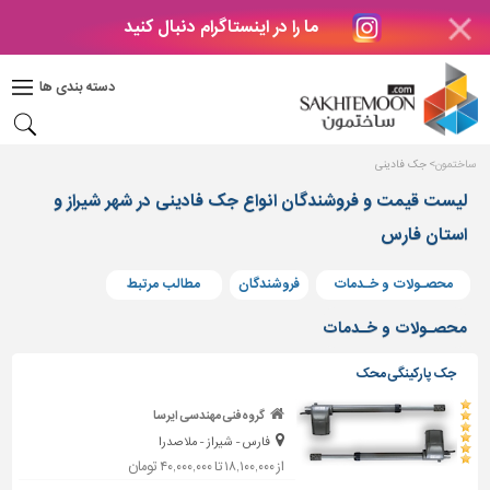
ما را در اینستاگرام دنبال کنید
دکوراسیون
داخلی
دسته بندی ها
بتن
و
فراورده
ساختمون
جک فادینی
های
بتنی
لیست قیمت و فروشندگان انواع جک فادینی در شهر شیراز و
استان فارس
درب
و
پنجره
محصـولات و خـدمات
فروشندگان
مطالب مرتبط
مصالح
محصـولات و خـدمات
ساختمانی
جک پارکینگی محک
پله،
نرده
گروه فنی مهندسی ایرسا
و
فارس - شیراز - ملاصدرا
حفاظ
از ۱۸,۱۰۰,۰۰۰ تا ۴۰,۰۰۰,۰۰۰ تومان