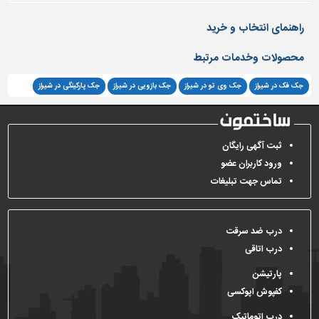
تاسیسات
راهنمای انتخاب و خرید
ساختمان
محصولات وخدمات مرتبط
شهرسازی،
ترافیک
جک فک در شیراز
جک وی تو در شیراز
جک بازویی در شیراز
جک پارکینگی در شیراز
و
سازه
سایر
ثبت آگهی رایگان
ورود کاربران عضو
تماس جهت تبلیغات
درب ضد سرقت
درب اتاقی
پارتیشن
کفپوش اپوکسی
درب اتوماتیک