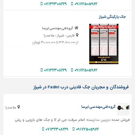
دیوارپوش،
۰۷۱۳۲۳۰۸۲۲۹
۰۹۱۷۲۵۰۵۹۶۲
کفپوش
و
جک پارکینگی شیراز
سنگ
گروه فنی مهندسی ایرسا
سرویس
فارس - شیراز - ملاصدرا
بهداشتی
از ۳۳,۸۰۰,۰۰۰ تا ۴۰,۰۰۰,۰۰۰ تومان
ابزار،یراق
و
ماشین
آلات
۰۷۱۳۲۳۰۸۲۲۹
۰۹۱۷۲۵۰۵۹۶۲
برقی،روشنایی،ایمنی
فروشندگان و مجریان جک فادینی درب Fadini در شیراز
محوطه
سازی
و
گروه فنی مهندسی ایرسا
ملاصدرا
نما
فروش عمده
دوربین مداربسته
اعلام سرقت جی ام کا و جک های بازویی و ریلی
ساخت
و
۰۷۱۳۲۳۰۸۲۲۹
۰۹۱۷۲۵۰۵۹۶۲
ساز