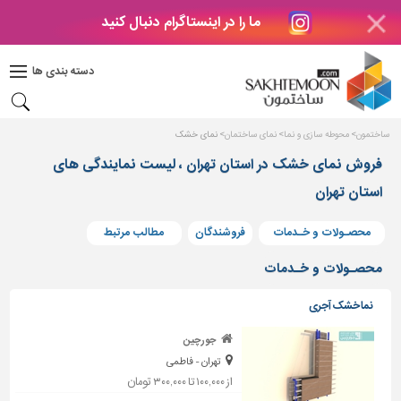
ما را در اینستاگرام دنبال کنید
دکوراسیون
داخلی
دسته بندی ها
بتن
و
فراورده
ساختمون
محوطه سازی و نما
نمای ساختمان
نمای خشک
های
بتنی
فروش نمای خشک در استان تهران ، لیست نمایندگی های
استان تهران
درب
و
پنجره
محصـولات و خـدمات
فروشندگان
مطالب مرتبط
مصالح
محصـولات و خـدمات
ساختمانی
نما خشک آجری
پله،
نرده
جورچین
و
تهران - فاطمی
حفاظ
از ۱۰۰,۰۰۰ تا ۳۰۰,۰۰۰ تومان