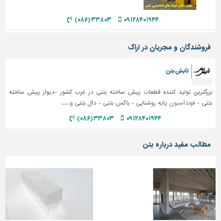
دیوارپوش،
کفپوش
۳۳۸۰۳ (۰۸۶)
۰۹۱۲۸۴۰۱۹۴۴
و
سنگ
فروشندگان و مجریان در اراک
سرویس
بهداشتی
تابش بتن
ابزار،یراق
و
بزرگترین تولید کننده قطعات پیش ساخته بتنی در غرب کشور -دیوار پیش ساخته
ماشین
بتنی -
فونداسیون
پایه روشنایی - باکس بتنی - دال بتنی و......
آلات
۳۳۸۰۳ (۰۸۶)
۰۹۱۲۸۴۰۱۹۴۴
برقی،روشنایی،ایمنی
مطالب مفید درباره بتن
محوطه
سازی
و
نما
ساخت
و
ساز