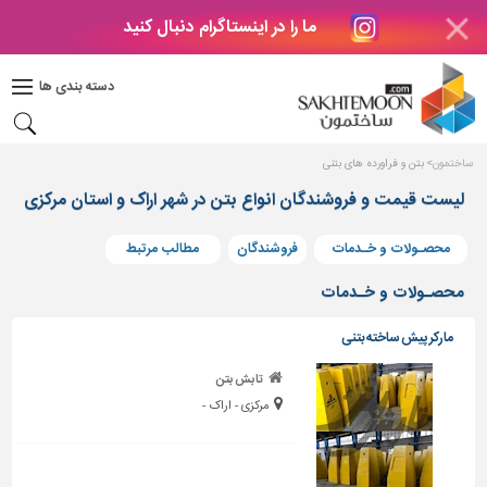
ما را در اینستاگرام دنبال کنید
دکوراسیون
داخلی
دسته بندی ها
بتن
و
فراورده
ساختمون
بتن و فراورده های بتنی
های
بتنی
لیست قیمت و فروشندگان انواع بتن در شهر اراک و استان مرکزی
درب
محصـولات و خـدمات
فروشندگان
مطالب مرتبط
و
پنجره
محصـولات و خـدمات
مصالح
مارکر پیش ساخته بتنی
ساختمانی
تابش بتن
پله،
مرکزی - اراک -
نرده
و
حفاظ