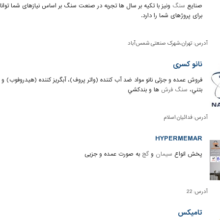
صنایع
سنگ
ونیز با تکیه بر سال ها تجربه در صنعت سنگ بر اساس نیازهای شما توان
برای پروژهای شما را دارد.
آدرس:
تهران،شهرک صنعتی شمس آباد
نانو کسری
فروش عمده و جزئی نانو مواد ضد آب کننده (واتر پروف)، آبگریز کننده (هیدروفوب) 
بتني،
سنگ فرش
ها و بندکشي
آدرس:
فدائیان اسلام
HYPERMEMAR
پخش انواع
سیمان
و
گچ
به صورت عمده و جزیی
آدرس:
22
تامیکس