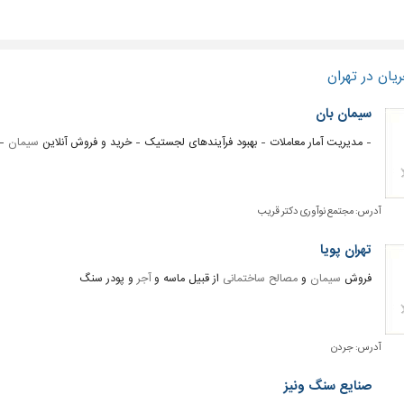
یان در تهران
سیمان بان
- مدیریت آمار معاملات - بهبود فرآیندهای لجستیک - خرید و فروش آنلاین
سیمان
- 
آدرس:
مجتمع نوآوری دکتر قریب
تهران پویا
فروش
سیمان
و
مصالح ساختمانی
از قبیل ماسه و
آجر
و پودر سنگ
آدرس:
جردن
صنایع سنگ ونیز