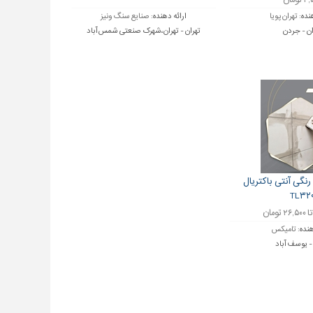
تومان
نده:
تهران پویا
ارائه دهنده:
صنایع سنگ ونیز
ان - جردن
تهران - تهران،شهرک صنعتی شمس آباد
نگی آنتی باکتریال
TL۳۲
هنده:
تامیکس
- یوسف آباد