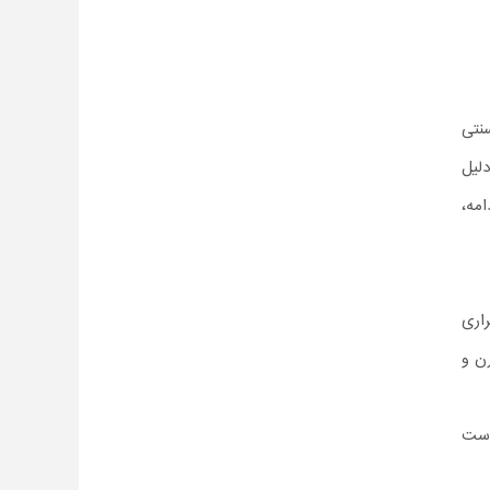
نتی
لیل
امه،
اری
رن و
است