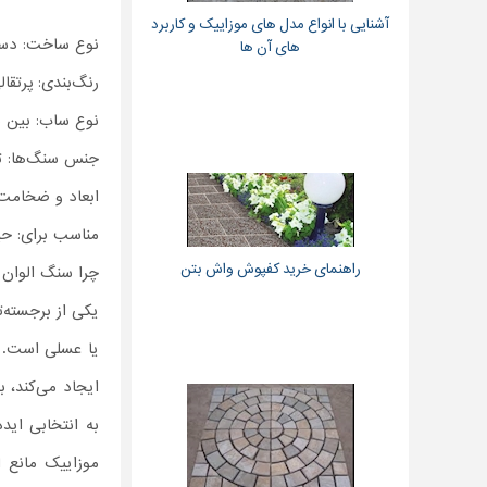
آشنایی با انواع مدل های موزاییک و کاربرد
نوع ساخت: دستی
های آن ها
رنگ‌بندی: پرتقا
نوع ساب: بین ۵ تا ۷
جنس سنگ‌ها: تر
ابعاد و ضخامت: ۴۰×۴۰ سانتی‌متر، ضخامت ۲۵ میل
مناسب برای: حیا
راهنمای خرید کفپوش واش بتن
چرا سنگ الوان 
یکی از برجسته‌
یا عسلی است. ای
ایجاد می‌کند، ب
به انتخابی اید
موزاییک مانع ا