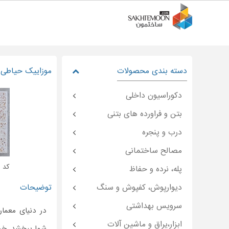
دسته بندی محصولات
موزاییک حیاطی 
دکوراسیون داخلی
بتن و فراورده های بتنی
درب و پنجره
مصالح ساختمانی
کد : moon-۴۹۵۰۰
پله، نرده و حفاظ
دیوارپوش، کفپوش و سنگ
توضیحات
سرویس بهداشتی
در دنیای معما
ابزار،یراق و ماشین آلات
شما ببخشد. خر