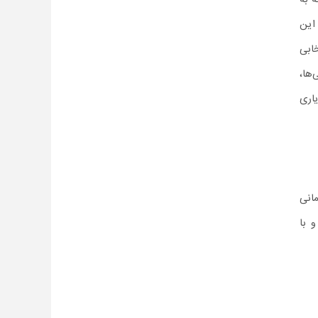
این
ابی
‌ها،
اری
انی
 می‌شود و با