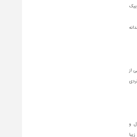
ییک
انه
 از
ردی
ل و
یبا