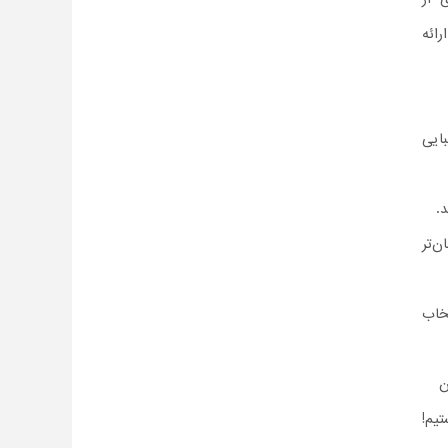
رائه
ایی
.
‌تر
خاب
یم!