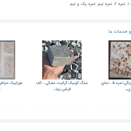
نیم
 خدمات ما
موزاییک الوان فرنگی نمره ۵ – نمای
سنگ کوبیک گرانیت مشکی – کف
موزاییک حیاطی 
ی...
فرشی زیبا...
م