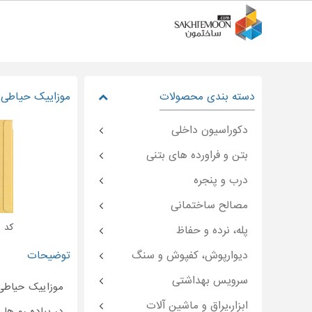
دسته بندی محصولات
موزاییک حیاطی ش
دکوراسیون داخلی
بتن و فراورده های بتنی
درب و پنجره
مصالح ساختمانی
کد : emoon-۴۸۶۷۸
پله، نرده و حفاظ
دیوارپوش، کفپوش و سنگ
توضیحات
سرویس بهداشتی
موزاییک حیاطی 
ابزار،یراق و ماشین آلات
در پیاده رو ها 