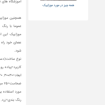
آموزشگاه های نا
همه چیز در مورد موزاییک
همچنین موزاییک
عموما با رنگ ز
موزاییک این اس
عصای خود راه 
شود.
نوع ساخت(دستگ
کاربرد=پیاده ر
ابعاد=۳۰*۳۰, ۴۰*۴۰
ضخامت=۲۵ میلیمتر, ۳۰ میلیمتر
مورد استفاده بر
رنگ بندی=زرد, ق