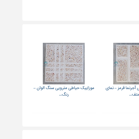
آجرنما قرمز – نمای
موزاییک حیاطی مترویی سنگ الوان –
تف...
رنگ...