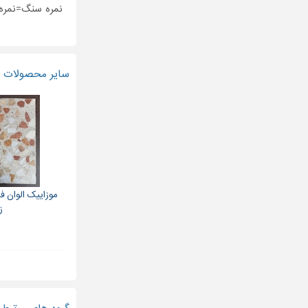
نمره سنگ=نمره ۱, نمره ۲, نمره نیم, نمره یک و 
سایر محصولات و
ز